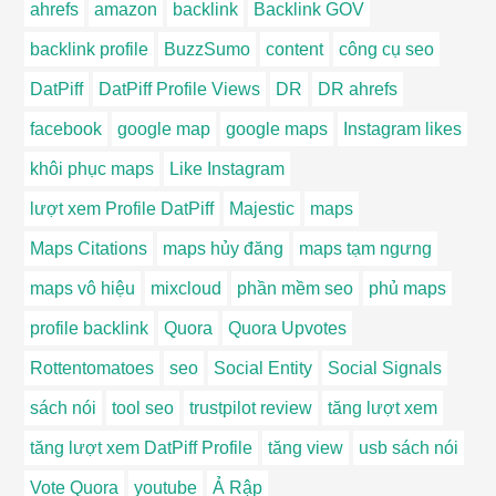
ahrefs
amazon
backlink
Backlink GOV
backlink profile
BuzzSumo
content
công cụ seo
DatPiff
DatPiff Profile Views
DR
DR ahrefs
facebook
google map
google maps
Instagram likes
khôi phục maps
Like Instagram
lượt xem Profile DatPiff
Majestic
maps
Maps Citations
maps hủy đăng
maps tạm ngưng
maps vô hiệu
mixcloud
phần mềm seo
phủ maps
profile backlink
Quora
Quora Upvotes
Rottentomatoes
seo
Social Entity
Social Signals
sách nói
tool seo
trustpilot review
tăng lượt xem
tăng lượt xem DatPiff Profile
tăng view
usb sách nói
Vote Quora
youtube
Ả Rập