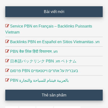
Footer
Bài viết mới
Service PBN en Français – Backlinks Puissants
Vietnam
Backlinks PBN en Español en Sitios Vietnamitas .vn
PBN बैक लिंक हिंदी वियतनाम .vn
日本語バックリンク PBN .vn ベトナム
פרסום PBN בעברית על אתרים וייטנאמיים
PBN بالعربية فيتنام للسياحة والتجارة
Thẻ sản phẩm