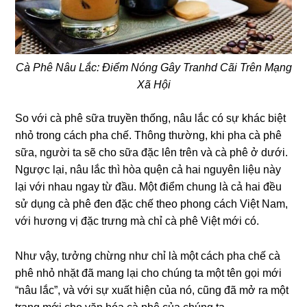
Cà Phê Nâu Lắc: Điểm Nóng Gây Tranhd Cãi Trên Mạng
Xã Hội
So với cà phê sữa truyền thống, nâu lắc có sự khác biệt
nhỏ trong cách pha chế. Thông thường, khi pha cà phê
sữa, người ta sẽ cho sữa đặc lên trên và cà phê ở dưới.
Ngược lại, nâu lắc thì hòa quện cả hai nguyên liệu này
lại với nhau ngay từ đầu. Một điểm chung là cả hai đều
sử dụng cà phê đen đặc chế theo phong cách Việt Nam,
với hương vị đặc trưng mà chỉ cà phê Việt mới có.
Như vậy, tưởng chừng như chỉ là một cách pha chế cà
phê nhỏ nhặt đã mang lại cho chúng ta một tên gọi mới
“nâu lắc”, và với sự xuất hiện của nó, cũng đã mở ra một