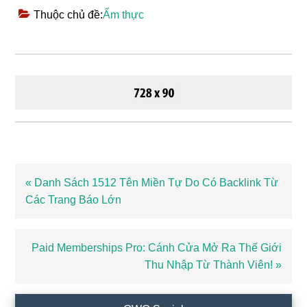
Thuộc chủ đề:
Ẩm thực
Bài
« Danh Sách 1512 Tên Miền Tự Do Có Backlink Từ
viết
Các Trang Báo Lớn
trước
Bài
Paid Memberships Pro: Cánh Cửa Mở Ra Thế Giới
viết
Thu Nhập Từ Thành Viên! »
sau
Sidebar