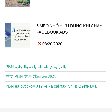
5 MẸO NHỎ HỮU DỤNG KHI CHẠY
FACEBOOK ADS
08/20/2020
PBN بالعربية فيتنام للسياحة والتجارة
中文 PBN 文章 越南 .vn 域名
PBN на русском языке на сайтах .vn из Вьетнама