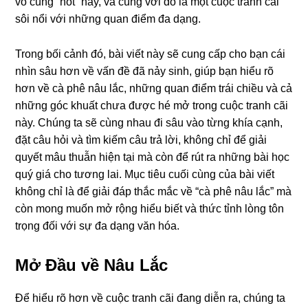
vô cùng “hot” này, và cùng với đó là một cuộc tranh cãi
sôi nổi với những quan điểm đa dạng.
Trong bối cảnh đó, bài viết này sẽ cung cấp cho bạn cái
nhìn sâu hơn về vấn đề đã nảy sinh, giúp bạn hiểu rõ
hơn về cà phê nâu lắc, những quan điểm trái chiều và cả
những góc khuất chưa được hé mở trong cuộc tranh cãi
này. Chúng ta sẽ cùng nhau đi sâu vào từng khía cạnh,
đặt câu hỏi và tìm kiếm câu trả lời, không chỉ để giải
quyết mâu thuẫn hiện tại mà còn để rút ra những bài học
quý giá cho tương lai. Mục tiêu cuối cùng của bài viết
không chỉ là để giải đáp thắc mắc về “cà phê nâu lắc” mà
còn mong muốn mở rộng hiểu biết và thức tỉnh lòng tôn
trọng đối với sự đa dạng văn hóa.
Mở Đầu về Nâu Lắc
Để hiểu rõ hơn về cuộc tranh cãi đang diễn ra, chúng ta