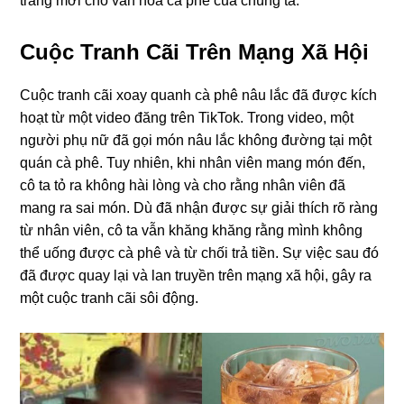
trang mới cho văn hóa cà phê của chúng ta.
Cuộc Tranh Cãi Trên Mạng Xã Hội
Cuộc tranh cãi xoay quanh cà phê nâu lắc đã được kích
hoạt từ một video đăng trên TikTok. Trong video, một
người phụ nữ đã gọi món nâu lắc không đường tại một
quán cà phê. Tuy nhiên, khi nhân viên mang món đến,
cô ta tỏ ra không hài lòng và cho rằng nhân viên đã
mang ra sai món. Dù đã nhận được sự giải thích rõ ràng
từ nhân viên, cô ta vẫn khăng khăng rằng mình không
thể uống được cà phê và từ chối trả tiền. Sự việc sau đó
đã được quay lại và lan truyền trên mạng xã hội, gây ra
một cuộc tranh cãi sôi động.