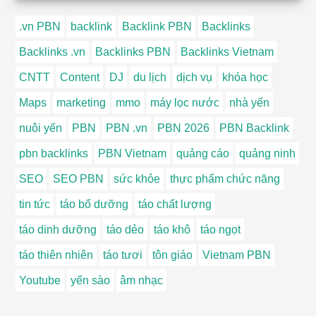
.vn PBN
backlink
Backlink PBN
Backlinks
Backlinks .vn
Backlinks PBN
Backlinks Vietnam
CNTT
Content
DJ
du lịch
dịch vụ
khóa học
Maps
marketing
mmo
máy lọc nước
nhà yến
nuôi yến
PBN
PBN .vn
PBN 2026
PBN Backlink
pbn backlinks
PBN Vietnam
quảng cáo
quảng ninh
SEO
SEO PBN
sức khỏe
thực phẩm chức năng
tin tức
táo bổ dưỡng
táo chất lượng
táo dinh dưỡng
táo dẻo
táo khô
táo ngọt
táo thiên nhiên
táo tươi
tôn giáo
Vietnam PBN
Youtube
yến sào
âm nhạc