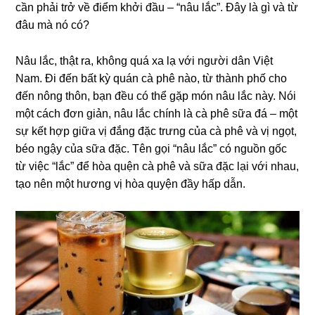
cần phải trở về điểm khởi đầu – “nâu lắc”. Đây là gì và từ
đâu mà nó có?
Nâu lắc, thật ra, không quá xa lạ với người dân Việt
Nam. Đi đến bất kỳ quán cà phê nào, từ thành phố cho
đến nông thôn, bạn đều có thể gặp món nâu lắc này. Nói
một cách đơn giản, nâu lắc chính là cà phê sữa đá – một
sự kết hợp giữa vị đắng đặc trưng của cà phê và vị ngọt,
béo ngậy của sữa đặc. Tên gọi “nâu lắc” có nguồn gốc
từ việc “lắc” để hòa quện cà phê và sữa đặc lại với nhau,
tạo nên một hương vị hòa quyện đầy hấp dẫn.