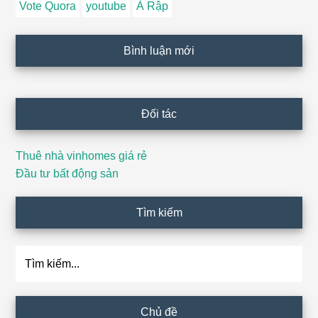
Vote Quora
youtube
Ả Rập
Bình luận mới
Đối tác
Thuê nhà vinhomes giá rẻ
Đầu tư bất động sản
Tìm kiếm
Tìm
kiếm...
Chủ đề