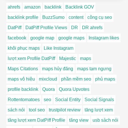
ahrefs
amazon
backlink
Backlink GOV
backlink profile
BuzzSumo
content
công cụ seo
DatPiff
DatPiff Profile Views
DR
DR ahrefs
facebook
google map
google maps
Instagram likes
khôi phục maps
Like Instagram
lượt xem Profile DatPiff
Majestic
maps
Maps Citations
maps hủy đăng
maps tạm ngưng
maps vô hiệu
mixcloud
phần mềm seo
phủ maps
profile backlink
Quora
Quora Upvotes
Rottentomatoes
seo
Social Entity
Social Signals
sách nói
tool seo
trustpilot review
tăng lượt xem
tăng lượt xem DatPiff Profile
tăng view
usb sách nói