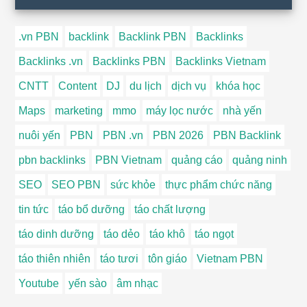
.vn PBN
backlink
Backlink PBN
Backlinks
Backlinks .vn
Backlinks PBN
Backlinks Vietnam
CNTT
Content
DJ
du lịch
dịch vụ
khóa học
Maps
marketing
mmo
máy lọc nước
nhà yến
nuôi yến
PBN
PBN .vn
PBN 2026
PBN Backlink
pbn backlinks
PBN Vietnam
quảng cáo
quảng ninh
SEO
SEO PBN
sức khỏe
thực phẩm chức năng
tin tức
táo bổ dưỡng
táo chất lượng
táo dinh dưỡng
táo dẻo
táo khô
táo ngọt
táo thiên nhiên
táo tươi
tôn giáo
Vietnam PBN
Youtube
yến sào
âm nhạc