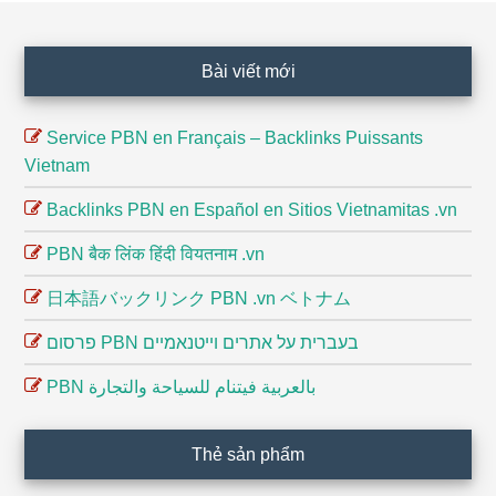
Footer
Bài viết mới
Service PBN en Français – Backlinks Puissants
Vietnam
Backlinks PBN en Español en Sitios Vietnamitas .vn
PBN बैक लिंक हिंदी वियतनाम .vn
日本語バックリンク PBN .vn ベトナム
פרסום PBN בעברית על אתרים וייטנאמיים
PBN بالعربية فيتنام للسياحة والتجارة
Thẻ sản phẩm