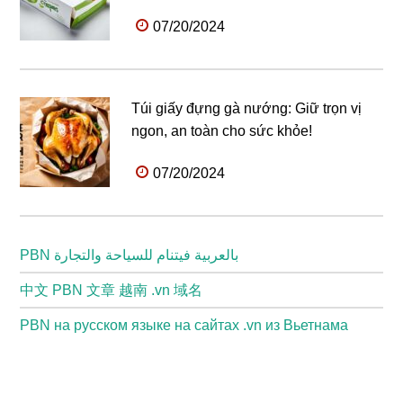
07/20/2024
Túi giấy đựng gà nướng: Giữ trọn vị
ngon, an toàn cho sức khỏe!
07/20/2024
PBN بالعربية فيتنام للسياحة والتجارة
中文 PBN 文章 越南 .vn 域名
PBN на русском языке на сайтах .vn из Вьетнама