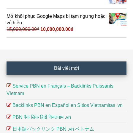
gốc
hiện
là:
tại
500,000.00₫.
là:
Mở khôi phục Google Maps bị tạm ngưng hoặc
50,000.00₫.
vô hiệu
15,000,000.00
₫
Giá
10,000,000.00
₫
Giá
gốc
hiện
là:
tại
15,000,000.00₫.
là:
10,000,000.00₫.
Footer
Bài viết mới
Service PBN en Français – Backlinks Puissants
Vietnam
Backlinks PBN en Español en Sitios Vietnamitas .vn
PBN बैक लिंक हिंदी वियतनाम .vn
日本語バックリンク PBN .vn ベトナム