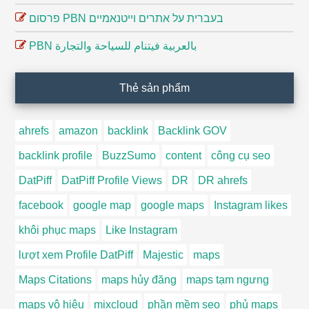
פרסום PBN בעברית על אתרים וייטנאמיים
PBN بالعربية فيتنام للسياحة والتجارة
Thẻ sản phẩm
ahrefs
amazon
backlink
Backlink GOV
backlink profile
BuzzSumo
content
công cụ seo
DatPiff
DatPiff Profile Views
DR
DR ahrefs
facebook
google map
google maps
Instagram likes
khôi phục maps
Like Instagram
lượt xem Profile DatPiff
Majestic
maps
Maps Citations
maps hủy đăng
maps tạm ngưng
maps vô hiệu
mixcloud
phần mềm seo
phủ maps