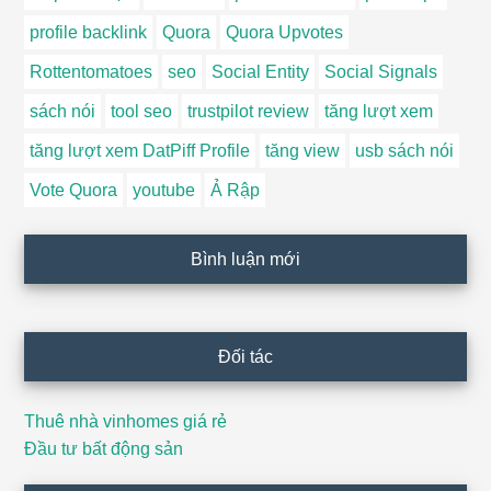
profile backlink
Quora
Quora Upvotes
Rottentomatoes
seo
Social Entity
Social Signals
sách nói
tool seo
trustpilot review
tăng lượt xem
tăng lượt xem DatPiff Profile
tăng view
usb sách nói
Vote Quora
youtube
Ả Rập
Bình luận mới
Đối tác
Thuê nhà vinhomes giá rẻ
Đầu tư bất động sản