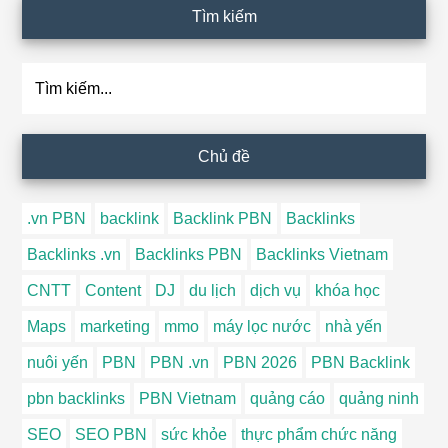
Tìm kiếm
Tìm
kiếm...
Chủ đề
.vn PBN
backlink
Backlink PBN
Backlinks
Backlinks .vn
Backlinks PBN
Backlinks Vietnam
CNTT
Content
DJ
du lịch
dịch vụ
khóa học
Maps
marketing
mmo
máy lọc nước
nhà yến
nuôi yến
PBN
PBN .vn
PBN 2026
PBN Backlink
pbn backlinks
PBN Vietnam
quảng cáo
quảng ninh
SEO
SEO PBN
sức khỏe
thực phẩm chức năng