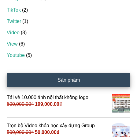
TikTok
(2)
Twitter
(1)
Video
(8)
View
(6)
Youtube
(5)
Sản phẩm
Tải về 10.000 ảnh nội thất không logo
500,000.00
₫
Giá
199,000.00
₫
Giá
gốc
hiện
là:
tại
500,000.00₫.
là:
Trọn bộ Video khóa học xây dựng Group
199,000.00₫.
500,000.00
₫
Giá
50,000.00
₫
Giá