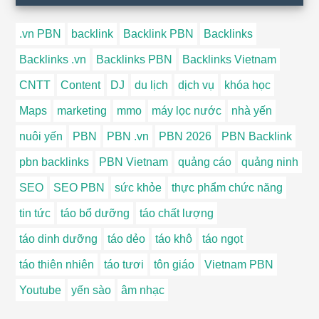
.vn PBN
backlink
Backlink PBN
Backlinks
Backlinks .vn
Backlinks PBN
Backlinks Vietnam
CNTT
Content
DJ
du lịch
dịch vụ
khóa học
Maps
marketing
mmo
máy lọc nước
nhà yến
nuôi yến
PBN
PBN .vn
PBN 2026
PBN Backlink
pbn backlinks
PBN Vietnam
quảng cáo
quảng ninh
SEO
SEO PBN
sức khỏe
thực phẩm chức năng
tin tức
táo bổ dưỡng
táo chất lượng
táo dinh dưỡng
táo dẻo
táo khô
táo ngọt
táo thiên nhiên
táo tươi
tôn giáo
Vietnam PBN
Youtube
yến sào
âm nhạc