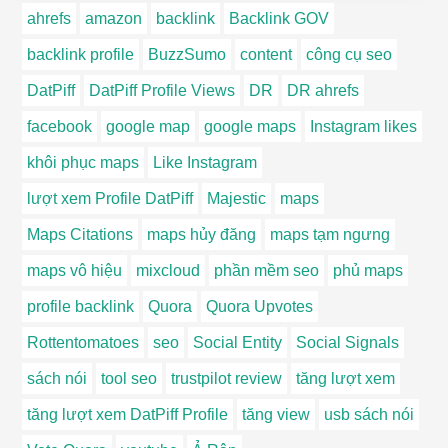
ahrefs
amazon
backlink
Backlink GOV
backlink profile
BuzzSumo
content
công cụ seo
DatPiff
DatPiff Profile Views
DR
DR ahrefs
facebook
google map
google maps
Instagram likes
khôi phục maps
Like Instagram
lượt xem Profile DatPiff
Majestic
maps
Maps Citations
maps hủy đăng
maps tạm ngưng
maps vô hiệu
mixcloud
phần mềm seo
phủ maps
profile backlink
Quora
Quora Upvotes
Rottentomatoes
seo
Social Entity
Social Signals
sách nói
tool seo
trustpilot review
tăng lượt xem
tăng lượt xem DatPiff Profile
tăng view
usb sách nói