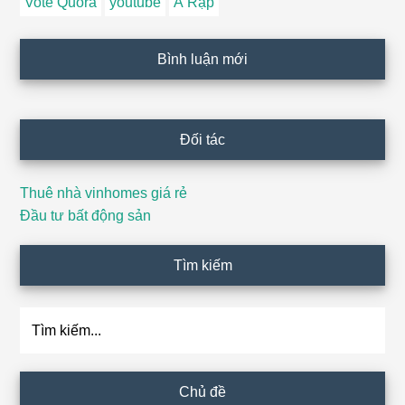
Vote Quora
youtube
Ả Rập
Bình luận mới
Đối tác
Thuê nhà vinhomes giá rẻ
Đầu tư bất động sản
Tìm kiếm
Tìm
kiếm...
Chủ đề