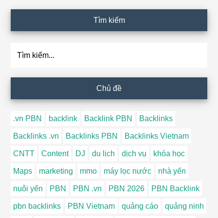
Tìm kiếm
Tìm
kiếm...
Chủ đề
.vn PBN
backlink
Backlink PBN
Backlinks
Backlinks .vn
Backlinks PBN
Backlinks Vietnam
CNTT
Content
DJ
du lịch
dịch vụ
khóa học
Maps
marketing
mmo
máy lọc nước
nhà yến
nuôi yến
PBN
PBN .vn
PBN 2026
PBN Backlink
pbn backlinks
PBN Vietnam
quảng cáo
quảng ninh