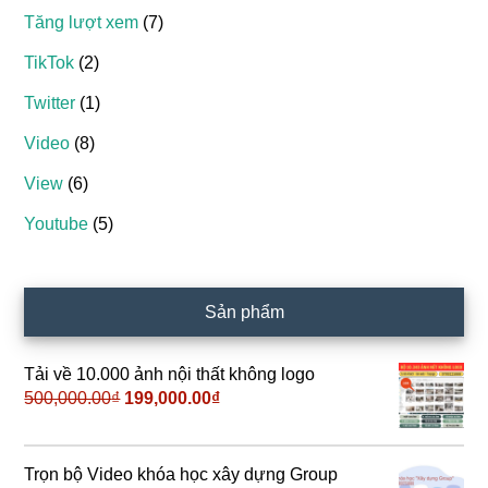
Tăng lượt xem
(7)
TikTok
(2)
Twitter
(1)
Video
(8)
View
(6)
Youtube
(5)
Sản phẩm
Tải về 10.000 ảnh nội thất không logo
500,000.00
₫
Giá
199,000.00
₫
Giá
gốc
hiện
là:
tại
500,000.00₫.
là:
Trọn bộ Video khóa học xây dựng Group