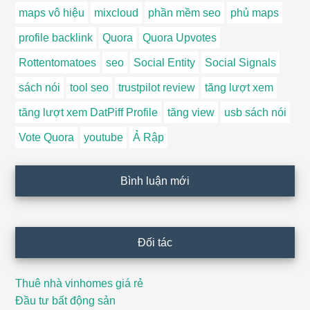
maps vô hiệu
mixcloud
phần mềm seo
phủ maps
profile backlink
Quora
Quora Upvotes
Rottentomatoes
seo
Social Entity
Social Signals
sách nói
tool seo
trustpilot review
tăng lượt xem
tăng lượt xem DatPiff Profile
tăng view
usb sách nói
Vote Quora
youtube
Ả Rập
Bình luận mới
Đối tác
Thuê nhà vinhomes giá rẻ
Đầu tư bất động sản