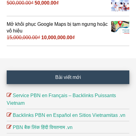
199,000.00₫.
500,000.00
₫
Giá
50,000.00
₫
Giá
gốc
hiện
là:
tại
500,000.00₫.
là:
Mở khôi phục Google Maps bị tạm ngưng hoặc
50,000.00₫.
vô hiệu
15,000,000.00
₫
Giá
10,000,000.00
₫
Giá
gốc
hiện
là:
tại
15,000,000.00₫.
là:
10,000,000.00₫.
Footer
Bài viết mới
Service PBN en Français – Backlinks Puissants
Vietnam
Backlinks PBN en Español en Sitios Vietnamitas .vn
PBN बैक लिंक हिंदी वियतनाम .vn