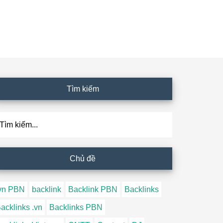
Tìm kiếm
ìm
ếm...
Chủ đề
vn PBN
backlink
Backlink PBN
Backlinks
acklinks .vn
Backlinks PBN