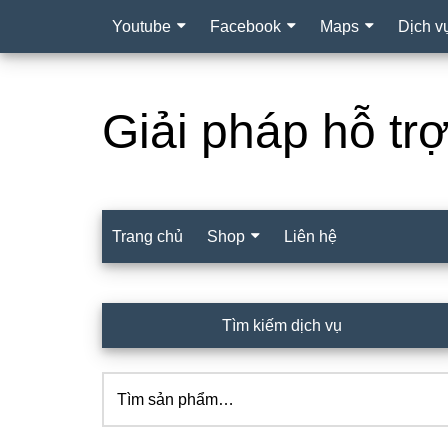
Youtube
Facebook
Maps
Dịch v
Giải pháp hỗ tr
Trang chủ
Shop
Liên hệ
Sidebar
Tìm kiếm dịch vụ
chính
Tìm
kiếm: