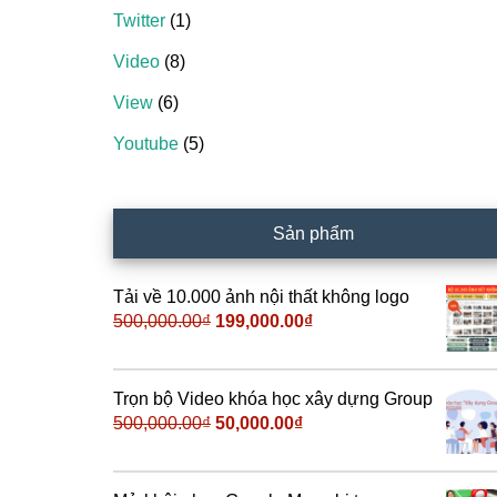
Twitter
(1)
Video
(8)
View
(6)
Youtube
(5)
Sản phẩm
Tải về 10.000 ảnh nội thất không logo
500,000.00
₫
Giá
199,000.00
₫
Giá
gốc
hiện
là:
tại
500,000.00₫.
là:
Trọn bộ Video khóa học xây dựng Group
199,000.00₫.
500,000.00
₫
Giá
50,000.00
₫
Giá
gốc
hiện
là:
tại
500,000.00₫.
là: