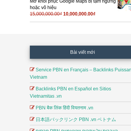
Mở khôi phục Google Maps bị tạm ngưng
50,000.00₫.
hoặc vô hiệu
15,000,000.00
₫
Giá
10,000,000.00
₫
Giá
gốc
hiện
là:
tại
15,000,000.00₫.
là:
10,000,000.00₫.
Footer
Bài viết mới
Service PBN en Français – Backlinks Puissan
Vietnam
Backlinks PBN en Español en Sitios
Vietnamitas .vn
PBN बैक लिंक हिंदी वियतनाम .vn
日本語バックリンク PBN .vn ベトナム