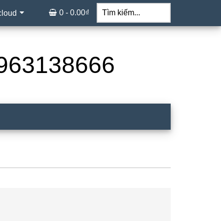
Tìm
kiếm...
0 -
0.00
₫
cloud
 0963138666