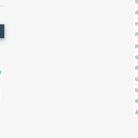
B
d
P
p
q
t
R
t
t
t
â