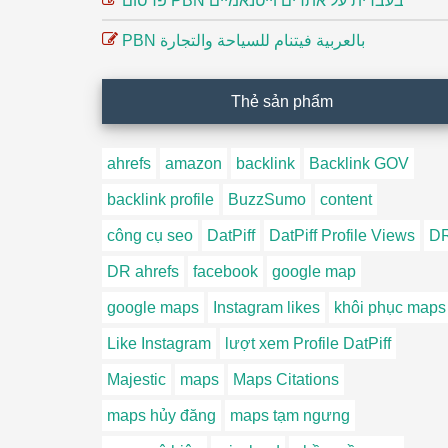
פרסום PBN בעברית על אתרים וייטנאמיים
PBN بالعربية فيتنام للسياحة والتجارة
Thẻ sản phẩm
ahrefs
amazon
backlink
Backlink GOV
backlink profile
BuzzSumo
content
công cụ seo
DatPiff
DatPiff Profile Views
D
DR ahrefs
facebook
google map
google maps
Instagram likes
khôi phục maps
Like Instagram
lượt xem Profile DatPiff
Majestic
maps
Maps Citations
maps hủy đăng
maps tạm ngưng