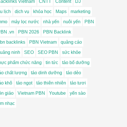
acklinks Vietnam
CNTT
Content
DJ
u lịch
dịch vụ
khóa học
Maps
marketing
mmo
máy lọc nước
nhà yến
nuôi yến
PBN
BN .vn
PBN 2026
PBN Backlink
bn backlinks
PBN Vietnam
quảng cáo
uảng ninh
SEO
SEO PBN
sức khỏe
hực phẩm chức năng
tin tức
táo bổ dưỡng
áo chất lượng
táo dinh dưỡng
táo dẻo
áo khô
táo ngọt
táo thiên nhiên
táo tươi
ôn giáo
Vietnam PBN
Youtube
yến sào
m nhạc