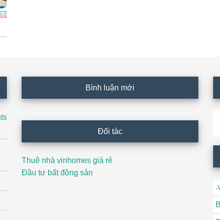
Bình luận mới
T
ts
ki
Đối tác
Thuê nhà vinhomes giá rẻ
Đầu tư bất động sản
.
B