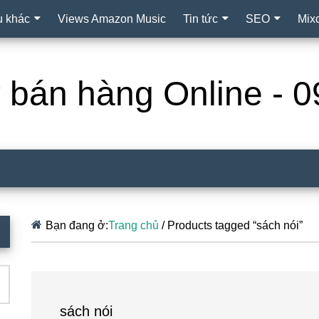
ụ khác
Views Amazon Music
Tin tức
SEO
Mix
ợ bán hàng Online -
Bạn đang ở:
Trang chủ
/
Products tagged “sách nói”
sách nói