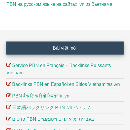
PBN на русском языке на сайтах .vn из Вьетнама
Footer
Bài viết mới
Service PBN en Français – Backlinks Puissants
Vietnam
Backlinks PBN en Español en Sitios Vietnamitas .vn
PBN बैक लिंक हिंदी वियतनाम .vn
日本語バックリンク PBN .vn ベトナム
פרסום PBN בעברית על אתרים וייטנאמיים