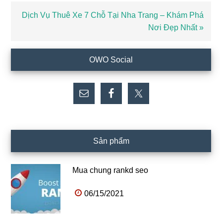
Bài
Dịch Vụ Thuê Xe 7 Chỗ Tại Nha Trang – Khám Phá
viết
Nơi Đẹp Nhất »
sau
Sidebar
OWO Social
chính
Sản phẩm
Mua chung rankd seo
06/15/2021