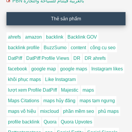
PBN بالعربية فيتنام للسياحة والتجارة
Thẻ sản phẩm
ahrefs
amazon
backlink
Backlink GOV
backlink profile
BuzzSumo
content
công cụ seo
DatPiff
DatPiff Profile Views
DR
DR ahrefs
facebook
google map
google maps
Instagram likes
khôi phục maps
Like Instagram
lượt xem Profile DatPiff
Majestic
maps
Maps Citations
maps hủy đăng
maps tạm ngưng
maps vô hiệu
mixcloud
phần mềm seo
phủ maps
profile backlink
Quora
Quora Upvotes