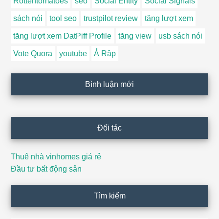
Rottentomatoes
seo
Social Entity
Social Signals
sách nói
tool seo
trustpilot review
tăng lượt xem
tăng lượt xem DatPiff Profile
tăng view
usb sách nói
Vote Quora
youtube
Ả Rập
Bình luận mới
Đối tác
Thuê nhà vinhomes giá rẻ
Đầu tư bất động sản
Tìm kiếm