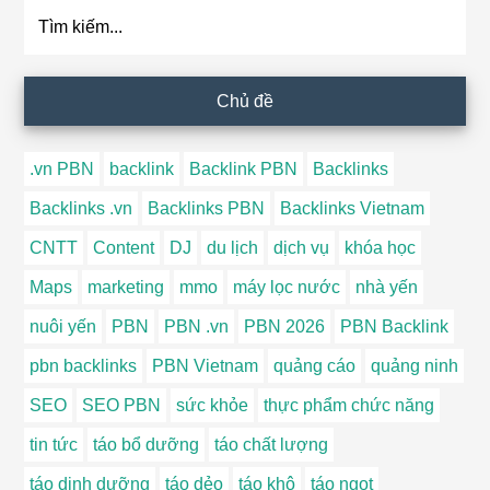
Tìm
kiếm...
Chủ đề
.vn PBN
backlink
Backlink PBN
Backlinks
Backlinks .vn
Backlinks PBN
Backlinks Vietnam
CNTT
Content
DJ
du lịch
dịch vụ
khóa học
Maps
marketing
mmo
máy lọc nước
nhà yến
nuôi yến
PBN
PBN .vn
PBN 2026
PBN Backlink
pbn backlinks
PBN Vietnam
quảng cáo
quảng ninh
SEO
SEO PBN
sức khỏe
thực phẩm chức năng
tin tức
táo bổ dưỡng
táo chất lượng
táo dinh dưỡng
táo dẻo
táo khô
táo ngọt