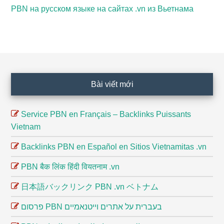
PBN на русском языке на сайтах .vn из Вьетнама
Footer
Bài viết mới
Service PBN en Français – Backlinks Puissants
Vietnam
Backlinks PBN en Español en Sitios Vietnamitas .vn
PBN बैक लिंक हिंदी वियतनाम .vn
日本語バックリンク PBN .vn ベトナム
פרסום PBN בעברית על אתרים וייטנאמיים