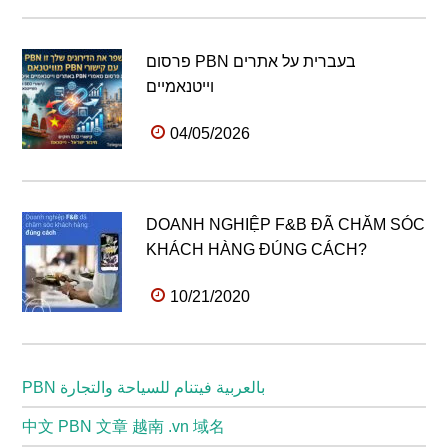
פרסום PBN בעברית על אתרים
וייטנאמיים
04/05/2026
DOANH NGHIỆP F&B ĐÃ CHĂM SÓC
KHÁCH HÀNG ĐÚNG CÁCH?
10/21/2020
PBN بالعربية فيتنام للسياحة والتجارة
中文 PBN 文章 越南 .vn 域名