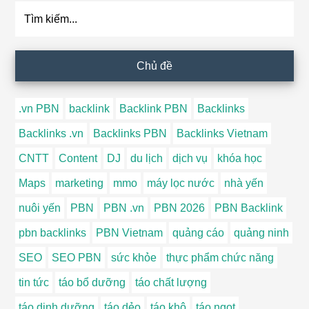
Tìm
kiếm...
Chủ đề
.vn PBN
backlink
Backlink PBN
Backlinks
Backlinks .vn
Backlinks PBN
Backlinks Vietnam
CNTT
Content
DJ
du lịch
dịch vụ
khóa học
Maps
marketing
mmo
máy lọc nước
nhà yến
nuôi yến
PBN
PBN .vn
PBN 2026
PBN Backlink
pbn backlinks
PBN Vietnam
quảng cáo
quảng ninh
SEO
SEO PBN
sức khỏe
thực phẩm chức năng
tin tức
táo bổ dưỡng
táo chất lượng
táo dinh dưỡng
táo dẻo
táo khô
táo ngọt