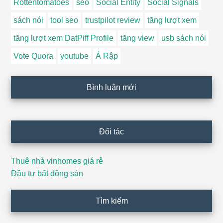
Rottentomatoes
seo
Social Entity
Social Signals
sách nói
tool seo
trustpilot review
tăng lượt xem
tăng lượt xem DatPiff Profile
tăng view
usb sách nói
Vote Quora
youtube
Ả Rập
Bình luận mới
Đối tác
Thuê nhà vinhomes giá rẻ
Đầu tư bất động sản
Tìm kiếm