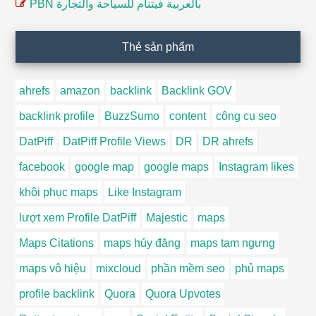
PBN بالعربية فيتنام للسياحة والتجارة
Thẻ sản phẩm
ahrefs
amazon
backlink
Backlink GOV
backlink profile
BuzzSumo
content
công cụ seo
DatPiff
DatPiff Profile Views
DR
DR ahrefs
facebook
google map
google maps
Instagram likes
khôi phục maps
Like Instagram
lượt xem Profile DatPiff
Majestic
maps
Maps Citations
maps hủy đăng
maps tạm ngưng
maps vô hiệu
mixcloud
phần mềm seo
phủ maps
profile backlink
Quora
Quora Upvotes