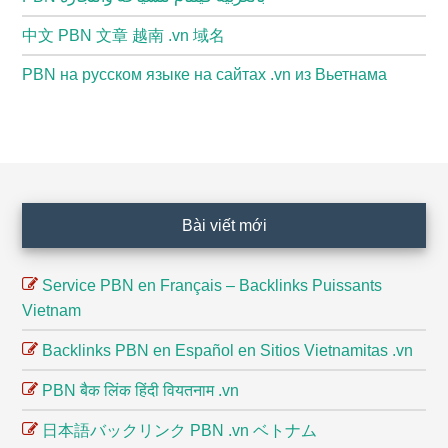
中文 PBN 文章 越南 .vn 域名
PBN на русском языке на сайтах .vn из Вьетнама
Footer
Bài viết mới
Service PBN en Français – Backlinks Puissants
Vietnam
Backlinks PBN en Español en Sitios Vietnamitas .vn
PBN बैक लिंक हिंदी वियतनाम .vn
日本語バックリンク PBN .vn ベトナム