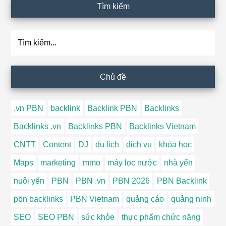
Tìm kiếm
Tìm
kiếm...
Chủ đề
.vn PBN
backlink
Backlink PBN
Backlinks
Backlinks .vn
Backlinks PBN
Backlinks Vietnam
CNTT
Content
DJ
du lịch
dịch vụ
khóa học
Maps
marketing
mmo
máy lọc nước
nhà yến
nuôi yến
PBN
PBN .vn
PBN 2026
PBN Backlink
pbn backlinks
PBN Vietnam
quảng cáo
quảng ninh
SEO
SEO PBN
sức khỏe
thực phẩm chức năng