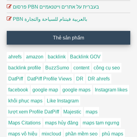
פרסום PBN בעברית על אתרים וייטנאמיים
PBN بالعربية فيتنام للسياحة والتجارة
Thẻ sản phẩm
ahrefs
amazon
backlink
Backlink GOV
backlink profile
BuzzSumo
content
công cụ seo
DatPiff
DatPiff Profile Views
DR
DR ahrefs
facebook
google map
google maps
Instagram likes
khôi phục maps
Like Instagram
lượt xem Profile DatPiff
Majestic
maps
Maps Citations
maps hủy đăng
maps tạm ngưng
maps vô hiệu
mixcloud
phần mềm seo
phủ maps