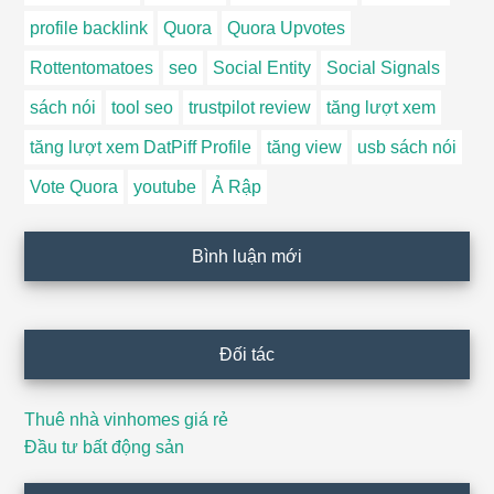
profile backlink
Quora
Quora Upvotes
Rottentomatoes
seo
Social Entity
Social Signals
sách nói
tool seo
trustpilot review
tăng lượt xem
tăng lượt xem DatPiff Profile
tăng view
usb sách nói
Vote Quora
youtube
Ả Rập
Bình luận mới
Đối tác
Thuê nhà vinhomes giá rẻ
Đầu tư bất động sản