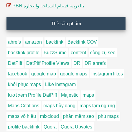
PBN بالعربية فيتنام للسياحة والتجارة
Thẻ sản phẩm
ahrefs
amazon
backlink
Backlink GOV
backlink profile
BuzzSumo
content
công cụ seo
DatPiff
DatPiff Profile Views
DR
DR ahrefs
facebook
google map
google maps
Instagram likes
khôi phục maps
Like Instagram
lượt xem Profile DatPiff
Majestic
maps
Maps Citations
maps hủy đăng
maps tạm ngưng
maps vô hiệu
mixcloud
phần mềm seo
phủ maps
profile backlink
Quora
Quora Upvotes