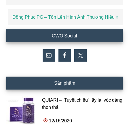
trước
Bài
Đồng Phục PG – Tôn Lên Hình Ảnh Thương Hiệu »
viết
sau
Sidebar
OWO Social
chính
Sản phẩm
QUIARI – “Tuyệt chiêu” lấy lại vóc dáng
thon thả
12/16/2020