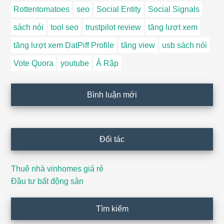
Rottentomatoes
seo
Social Entity
Social Signals
sách nói
tool seo
trustpilot review
tăng lượt xem
tăng lượt xem DatPiff Profile
tăng view
usb sách nói
Vote Quora
youtube
Ả Rập
Bình luận mới
Đối tác
Thuê nhà vinhomes giá rẻ
Đầu tư bất động sản
Tìm kiếm