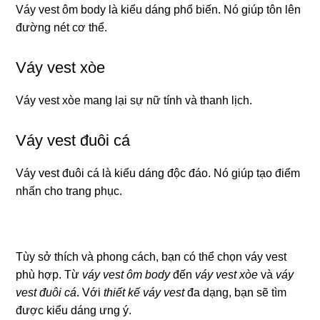
Váy vest ôm body là kiểu dáng phổ biến. Nó giúp tôn lên
đường nét cơ thể.
Váy vest xòe
Váy vest xòe mang lại sự nữ tính và thanh lịch.
Váy vest đuôi cá
Váy vest đuôi cá là kiểu dáng độc đáo. Nó giúp tạo điểm
nhấn cho trang phục.
Tùy sở thích và phong cách, bạn có thể chọn váy vest
phù hợp. Từ
váy vest ôm body
đến
váy vest xòe
và
váy
vest đuôi cá
. Với
thiết kế váy vest
đa dạng, bạn sẽ tìm
được kiểu dáng ưng ý.