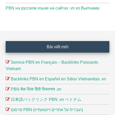
PBN на русском языке на сайтах .vn из Вьетнама
Footer
Bài viết mới
Service PBN en Français – Backlinks Puissants
Vietnam
Backlinks PBN en Español en Sitios Vietnamitas .vn
PBN बैक लिंक हिंदी वियतनाम .vn
日本語バックリンク PBN .vn ベトナム
פרסום PBN בעברית על אתרים וייטנאמיים