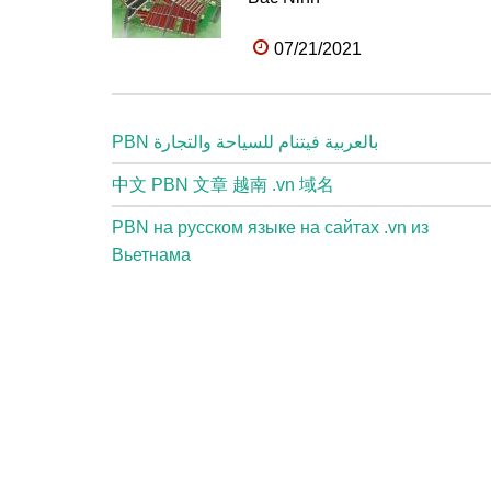
07/21/2021
PBN بالعربية فيتنام للسياحة والتجارة
中文 PBN 文章 越南 .vn 域名
PBN на русском языке на сайтах .vn из
Вьетнама