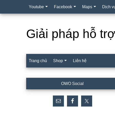
Youtube
Facebook
Maps
Dịch v
Giải pháp hỗ tr
Trang chủ
Shop
Liên hệ
Sidebar
OWO Social
chính