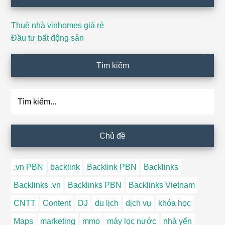
Thuê nhà vinhomes giá rẻ
Đầu tư bất động sản
Tìm kiếm
Tìm
kiếm...
Chủ đề
.vn PBN
backlink
Backlink PBN
Backlinks
Backlinks .vn
Backlinks PBN
Backlinks Vietnam
CNTT
Content
DJ
du lịch
dịch vụ
khóa học
Maps
marketing
mmo
máy lọc nước
nhà yến