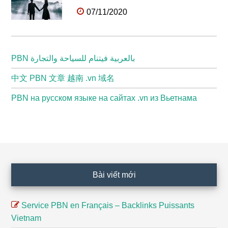
07/11/2020
PBN بالعربية فيتنام للسياحة والتجارة
中文 PBN 文章 越南 .vn 域名
PBN на русском языке на сайтах .vn из Вьетнама
Footer
Bài viết mới
Service PBN en Français – Backlinks Puissants
Vietnam