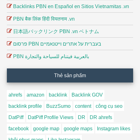
Backlinks PBN en Español en Sitios Vietnamitas .vn
PBN बैक लिंक हिंदी वियतनाम .vn
日本語バックリンク PBN .vn ベトナム
פרסום PBN בעברית על אתרים וייטנאמיים
PBN بالعربية فيتنام للسياحة والتجارة
Thẻ sản phẩm
ahrefs
amazon
backlink
Backlink GOV
backlink profile
BuzzSumo
content
công cụ seo
DatPiff
DatPiff Profile Views
DR
DR ahrefs
facebook
google map
google maps
Instagram likes
khôi phục maps
Like Instagram