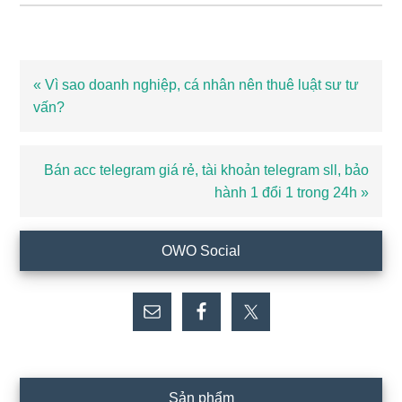
Bài
« Vì sao doanh nghiệp, cá nhân nên thuê luật sư tư
viết
vấn?
trước
Bài
Bán acc telegram giá rẻ, tài khoản telegram sll, bảo
viết
hành 1 đổi 1 trong 24h »
sau
Sidebar
OWO Social
chính
Sản phẩm