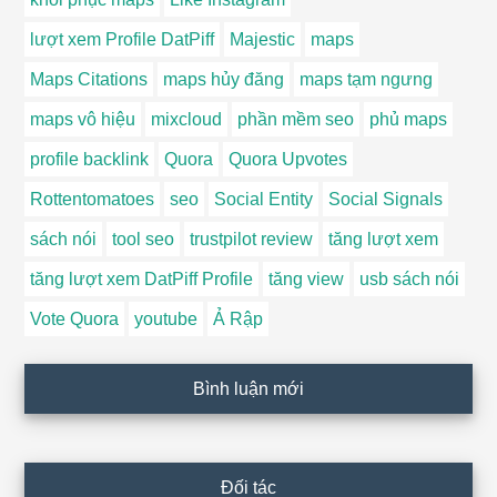
lượt xem Profile DatPiff
Majestic
maps
Maps Citations
maps hủy đăng
maps tạm ngưng
maps vô hiệu
mixcloud
phần mềm seo
phủ maps
profile backlink
Quora
Quora Upvotes
Rottentomatoes
seo
Social Entity
Social Signals
sách nói
tool seo
trustpilot review
tăng lượt xem
tăng lượt xem DatPiff Profile
tăng view
usb sách nói
Vote Quora
youtube
Ả Rập
Bình luận mới
Đối tác