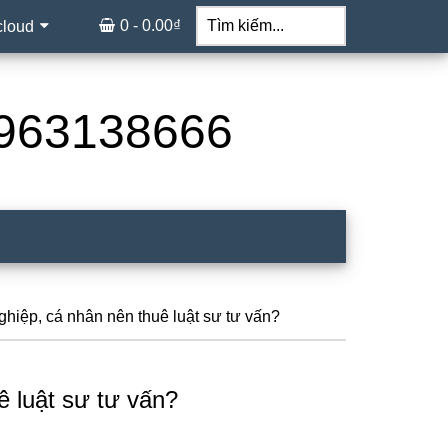
Tìm
kiếm...
0 -
0.00
₫
cloud
 0963138666
hiệp, cá nhân nên thuê luật sư tư vấn?
ê luật sư tư vấn?