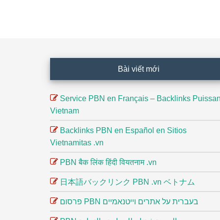
Footer
Bài viết mới
Service PBN en Français – Backlinks Puissan
Vietnam
Backlinks PBN en Español en Sitios
Vietnamitas .vn
PBN बैक लिंक हिंदी वियतनाम .vn
日本語バックリンク PBN .vn ベトナム
פרסום PBN בעברית על אתרים וייטנאמיים