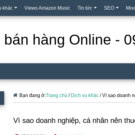
ụ khác
Views Amazon Music
Tin tức
SEO
Mix
ợ bán hàng Online -
Bạn đang ở:
Trang chủ
/
Dịch vụ khác
/
Vì sao doanh ng
Vì sao doanh nghiệp, cá nhân nên thu