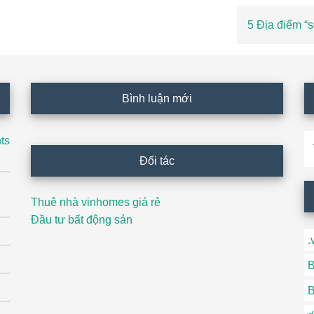
trước
Bài
5 Địa điểm “s
viết
sau
Bình luận mới
T
ts
ki
Đối tác
Thuê nhà vinhomes giá rẻ
Đầu tư bất động sản
.
B
B