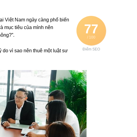
 tại Việt Nam ngày càng phổ biến
77
và mục tiêu của mình nên
hông?”.
/ 100
Điểm SEO
ý do vì sao nên thuê một luật sư