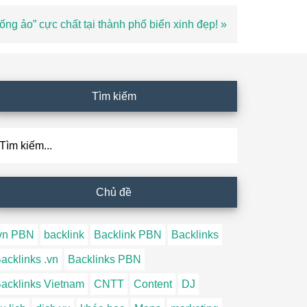
ống ảo” cực chất tại thành phố biển xinh đẹp! »
Tìm kiếm
ìm
ếm...
Chủ đề
vn PBN
backlink
Backlink PBN
Backlinks
acklinks .vn
Backlinks PBN
acklinks Vietnam
CNTT
Content
DJ