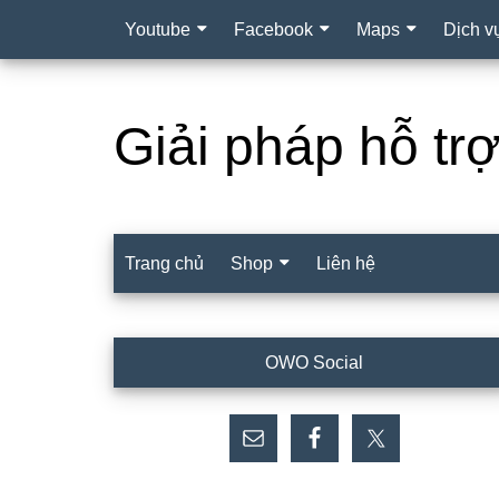
Youtube
Facebook
Maps
Dịch v
Giải pháp hỗ tr
Trang chủ
Shop
Liên hệ
Sidebar
OWO Social
chính