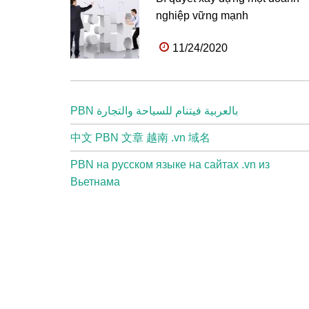
nghiệp vững mạnh
11/24/2020
PBN بالعربية فيتنام للسياحة والتجارة
中文 PBN 文章 越南 .vn 域名
PBN на русском языке на сайтах .vn из
Вьетнама