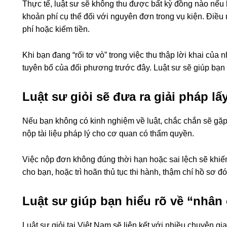
Thực tế, luật sư sẽ không thu được bất kỳ đồng nào nếu 
khoản phí cụ thể đối với nguyên đơn trong vụ kiện. Điều n
phí hoặc kiếm tiền.
Khi bạn đang “rối tơ vò” trong việc thu thập lời khai củ
tuyên bố của đối phương trước đây. Luật sư sẽ giúp bạn g
Luật sư giỏi sẽ đưa ra giải pháp lấy
Nếu bạn không có kinh nghiệm về luật, chắc chắn sẽ gặp r
nộp tài liệu pháp lý cho cơ quan có thẩm quyền.
Việc nộp đơn không đúng thời hạn hoặc sai lệch sẽ khiế
cho bạn, hoặc trì hoãn thủ tục thi hành, thậm chí hồ sơ
Luật sư giúp bạn hiểu rõ về “nhâ
Luật sư giỏi tại Việt Nam sẽ liên kết với nhiều chuyên g