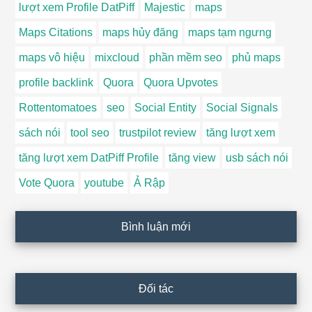
lượt xem Profile DatPiff
Majestic
maps
Maps Citations
maps hủy đăng
maps tạm ngưng
maps vô hiệu
mixcloud
phần mềm seo
phủ maps
profile backlink
Quora
Quora Upvotes
Rottentomatoes
seo
Social Entity
Social Signals
sách nói
tool seo
trustpilot review
tăng lượt xem
tăng lượt xem DatPiff Profile
tăng view
usb sách nói
Vote Quora
youtube
Ả Rập
Bình luận mới
Đối tác