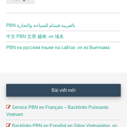
PBN بالعربية فيتنام للسياحة والتجارة
中文 PBN 文章 越南 .vn 域名
PBN на русском языке на сайтах .vn из Вьетнама
Footer
Bài viết mới
Service PBN en Français – Backlinks Puissants
Vietnam
Backlinks PBN en Español en Sitios Vietnamitas .vn