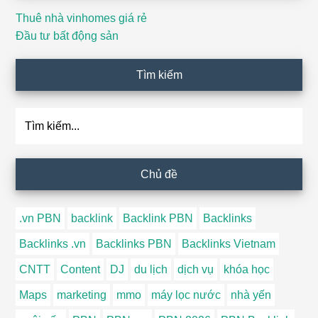
Thuê nhà vinhomes giá rẻ
Đầu tư bất động sản
Tìm kiếm
Tìm
kiếm...
Chủ đề
.vn PBN
backlink
Backlink PBN
Backlinks
Backlinks .vn
Backlinks PBN
Backlinks Vietnam
CNTT
Content
DJ
du lịch
dịch vụ
khóa học
Maps
marketing
mmo
máy lọc nước
nhà yến