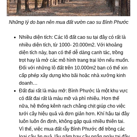
Những lý do bạn nên mua đất vườn cao su Bình Phước
Nhiều diện tích: Các lô đất cao su tại đây có rất là
nhiều diện tích, từ 1000- 20.000m2. Với khoảng
diện tích này, bạn có thể dễ dàng canh tác, trồng
trọt hay là mở các mô hình trang trại lớn nếu muốn.
Đối với những lô đất trên 10.000m2 bạn có thể xin
cấp phép xây dựng kho bãi hoặc nhà xưởng kinh
doanh…
Đất đai rất là màu mỡ: Bình Phước là một khu vực
có đất đai rất là màu mỡ và phì nhiêu. Hơn thế
nữa, hệ thống kênh rạch chằng chịt giúp cho việc
tưới cây hiệu quả và đơn giản hơn. Khí hậu tại đây
luôn luôn ổn định, không gặp quá nhiều thiên tai.
Vì thế, việc mua đất rẫy Bình Phước để trồng các
loại cây ăn quả, lâu năm hay cây ngắn ngày tại đây