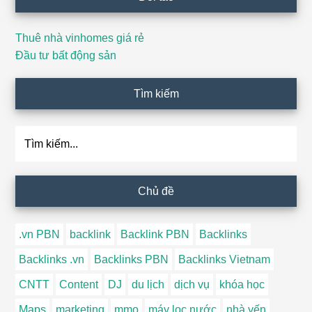
Thuê nhà vinhomes giá rẻ
Đầu tư bất động sản
Tìm kiếm
Tìm
kiếm...
Chủ đề
.vn PBN
backlink
Backlink PBN
Backlinks
Backlinks .vn
Backlinks PBN
Backlinks Vietnam
CNTT
Content
DJ
du lịch
dịch vụ
khóa học
Maps
marketing
mmo
máy lọc nước
nhà yến