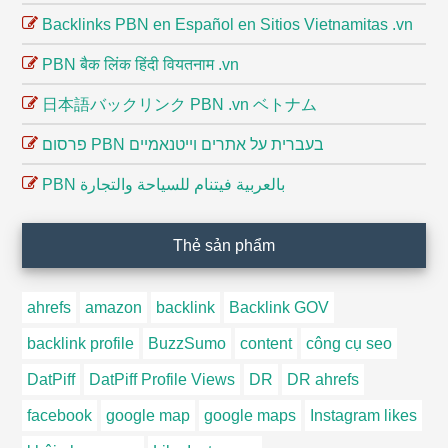
Backlinks PBN en Español en Sitios Vietnamitas .vn
PBN बैक लिंक हिंदी वियतनाम .vn
日本語バックリンク PBN .vn ベトナム
פרסום PBN בעברית על אתרים וייטנאמיים
PBN بالعربية فيتنام للسياحة والتجارة
Thẻ sản phẩm
ahrefs
amazon
backlink
Backlink GOV
backlink profile
BuzzSumo
content
công cụ seo
DatPiff
DatPiff Profile Views
DR
DR ahrefs
facebook
google map
google maps
Instagram likes