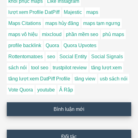
khôi phục maps
Like Instagram
lượt xem Profile DatPiff
Majestic
maps
Maps Citations
maps hủy đăng
maps tạm ngưng
maps vô hiệu
mixcloud
phần mềm seo
phủ maps
profile backlink
Quora
Quora Upvotes
Rottentomatoes
seo
Social Entity
Social Signals
sách nói
tool seo
trustpilot review
tăng lượt xem
tăng lượt xem DatPiff Profile
tăng view
usb sách nói
Vote Quora
youtube
Ả Rập
Bình luận mới
Đối tác