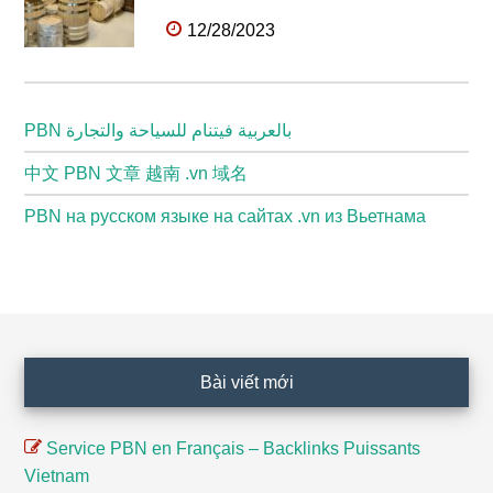
12/28/2023
PBN بالعربية فيتنام للسياحة والتجارة
中文 PBN 文章 越南 .vn 域名
PBN на русском языке на сайтах .vn из Вьетнама
Footer
Bài viết mới
Service PBN en Français – Backlinks Puissants
Vietnam