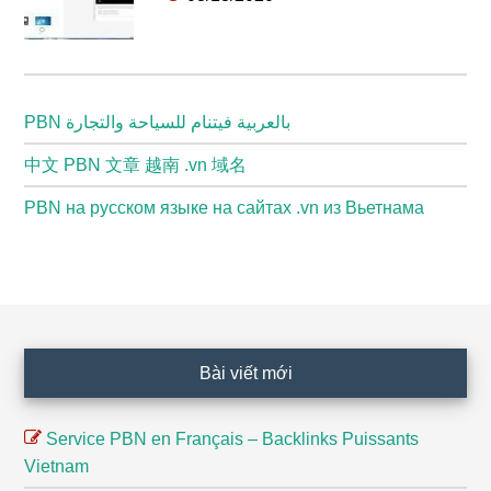
PBN بالعربية فيتنام للسياحة والتجارة
中文 PBN 文章 越南 .vn 域名
PBN на русском языке на сайтах .vn из Вьетнама
Footer
Bài viết mới
Service PBN en Français – Backlinks Puissants
Vietnam