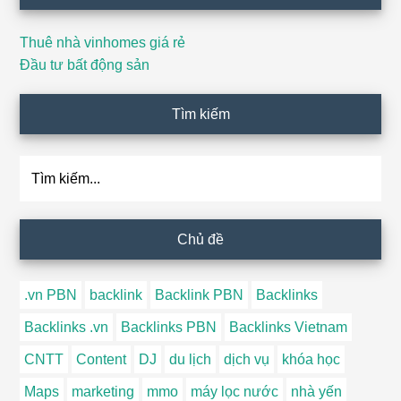
Thuê nhà vinhomes giá rẻ
Đầu tư bất động sản
Tìm kiếm
Tìm
kiếm...
Chủ đề
.vn PBN
backlink
Backlink PBN
Backlinks
Backlinks .vn
Backlinks PBN
Backlinks Vietnam
CNTT
Content
DJ
du lịch
dịch vụ
khóa học
Maps
marketing
mmo
máy lọc nước
nhà yến