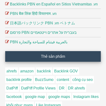
Backlinks PBN en Español en Sitios Vietnamitas .vn
PBN बैक लिंक हिंदी वियतनाम .vn
日本語バックリンク PBN .vn ベトナム
פרסום PBN בעברית על אתרים וייטנאמיים
PBN بالعربية فيتنام للسياحة والتجارة
Thẻ sản phẩm
ahrefs
amazon
backlink
Backlink GOV
backlink profile
BuzzSumo
content
công cụ seo
DatPiff
DatPiff Profile Views
DR
DR ahrefs
facebook
google map
google maps
Instagram likes
khôi phục maps
Like Instagram