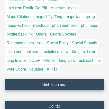
lượt xem Profile DatPiff
Majestic
maps
Maps Citations
maps hủy đăng
maps tạm ngưng
maps vô hiệu
mixcloud
phần mềm seo
phủ maps
profile backlink
Quora
Quora Upvotes
Rottentomatoes
seo
Social Entity
Social Signals
sách nói
tool seo
trustpilot review
tăng lượt xem
tăng lượt xem DatPiff Profile
tăng view
usb sách nói
Vote Quora
youtube
Ả Rập
Bình luận mới
Đối tác