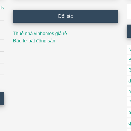
T
ts
ki
Đối tác
Thuê nhà vinhomes giá rẻ
Đầu tư bất động sản
.
B
B
d
P
p
q