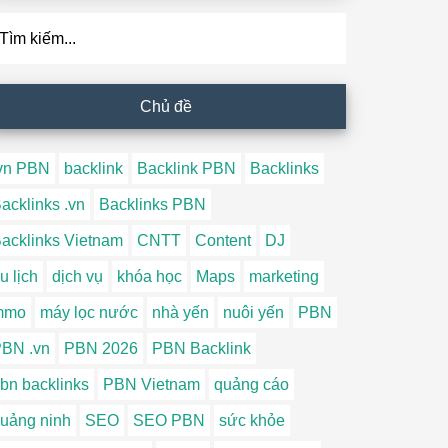
ìm
ếm...
Chủ đề
vn PBN
backlink
Backlink PBN
Backlinks
acklinks .vn
Backlinks PBN
acklinks Vietnam
CNTT
Content
DJ
u lịch
dịch vụ
khóa học
Maps
marketing
mmo
máy lọc nước
nhà yến
nuôi yến
PBN
BN .vn
PBN 2026
PBN Backlink
bn backlinks
PBN Vietnam
quảng cáo
uảng ninh
SEO
SEO PBN
sức khỏe