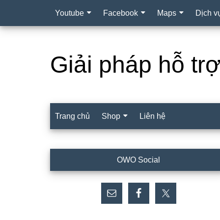
Youtube
Facebook
Maps
Dịch v
Giải pháp hỗ tr
Trang chủ
Shop
Liên hệ
Sidebar
OWO Social
chính