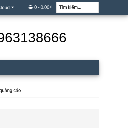
Tìm
kiếm...
0 -
0.00
₫
cloud
 0963138666
 quảng cáo