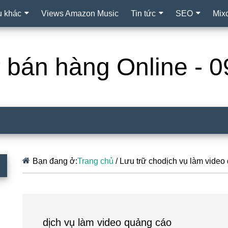
ụ khác
Views Amazon Music
Tin tức
SEO
Mix
ợ bán hàng Online -
Bạn đang ở:
Trang chủ
/
Lưu trữ chodịch vụ làm video
dịch vụ làm video quảng cáo