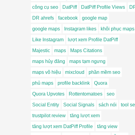
công cụ seo
DatPiff
DatPiff Profile Views
D
DR ahrefs
facebook
google map
google maps
Instagram likes
khôi phục maps
Like Instagram
lượt xem Profile DatPiff
Majestic
maps
Maps Citations
maps hủy đăng
maps tạm ngưng
maps vô hiệu
mixcloud
phần mềm seo
phủ maps
profile backlink
Quora
Quora Upvotes
Rottentomatoes
seo
Social Entity
Social Signals
sách nói
tool s
trustpilot review
tăng lượt xem
tăng lượt xem DatPiff Profile
tăng view