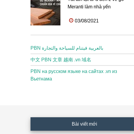
Meranti làm nhà yến
03/08/2021
PBN بالعربية فيتنام للسياحة والتجارة
中文 PBN 文章 越南 .vn 域名
PBN на русском языке на сайтах .vn из
Вьетнама
Footer
Bài viết mới