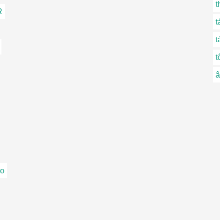
t
R
t
t
t
â
eo