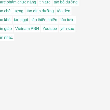
hực phẩm chức năng
tin tức
táo bổ dưỡng
áo chất lượng
táo dinh dưỡng
táo dẻo
áo khô
táo ngọt
táo thiên nhiên
táo tươi
ôn giáo
Vietnam PBN
Youtube
yến sào
m nhạc