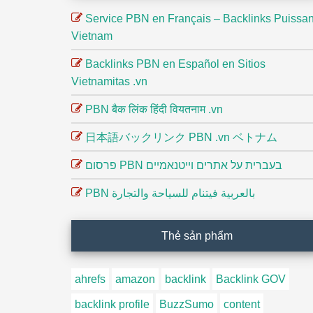
Service PBN en Français – Backlinks Puissan
Vietnam
Backlinks PBN en Español en Sitios
Vietnamitas .vn
PBN बैक लिंक हिंदी वियतनाम .vn
日本語バックリンク PBN .vn ベトナム
פרסום PBN בעברית על אתרים וייטנאמיים
PBN بالعربية فيتنام للسياحة والتجارة
Thẻ sản phẩm
ahrefs
amazon
backlink
Backlink GOV
backlink profile
BuzzSumo
content