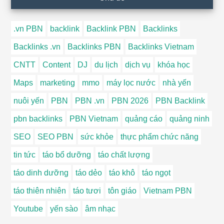
.vn PBN
backlink
Backlink PBN
Backlinks
Backlinks .vn
Backlinks PBN
Backlinks Vietnam
CNTT
Content
DJ
du lịch
dịch vụ
khóa học
Maps
marketing
mmo
máy lọc nước
nhà yến
nuôi yến
PBN
PBN .vn
PBN 2026
PBN Backlink
pbn backlinks
PBN Vietnam
quảng cáo
quảng ninh
SEO
SEO PBN
sức khỏe
thực phẩm chức năng
tin tức
táo bổ dưỡng
táo chất lượng
táo dinh dưỡng
táo dẻo
táo khô
táo ngọt
táo thiên nhiên
táo tươi
tôn giáo
Vietnam PBN
Youtube
yến sào
âm nhạc