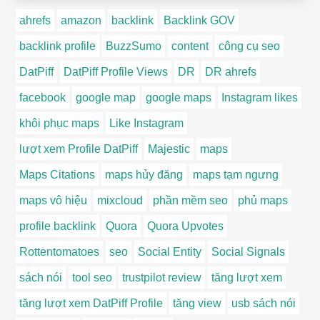
ahrefs
amazon
backlink
Backlink GOV
backlink profile
BuzzSumo
content
công cụ seo
DatPiff
DatPiff Profile Views
DR
DR ahrefs
facebook
google map
google maps
Instagram likes
khôi phục maps
Like Instagram
lượt xem Profile DatPiff
Majestic
maps
Maps Citations
maps hủy đăng
maps tạm ngưng
maps vô hiệu
mixcloud
phần mềm seo
phủ maps
profile backlink
Quora
Quora Upvotes
Rottentomatoes
seo
Social Entity
Social Signals
sách nói
tool seo
trustpilot review
tăng lượt xem
tăng lượt xem DatPiff Profile
tăng view
usb sách nói