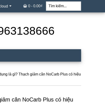
Tìm
kiếm...
0 -
0.00
₫
cloud
 0963138666
ụng là gì? Thạch giảm cân NoCarb Plus có hiệu
giảm cân NoCarb Plus có hiệu