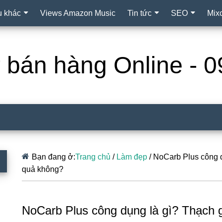
ụ khác
Views Amazon Music
Tin tức
SEO
Mix
ợ bán hàng Online -
Bạn đang ở:
Trang chủ
/
Làm đẹp
/
NoCarb Plus công d
quả không?
NoCarb Plus công dụng là gì? Thạch 