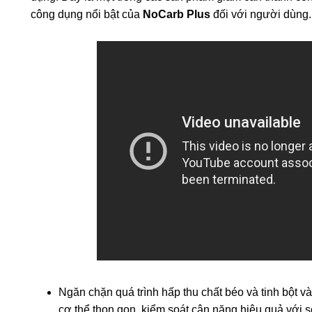
công dụng nổi bật của
NoCarb Plus
đối với người dùng.
Ngăn chặn quá trình hấp thu chất béo và tinh bột v
cơ thể thon gọn, kiểm soát cân nặng hiệu quả với s