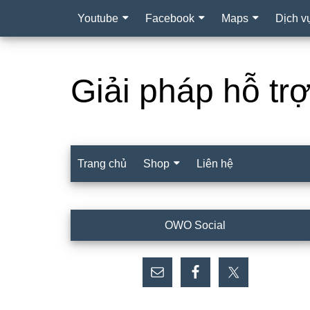
Youtube
Facebook
Maps
Dịch v
Giải pháp hỗ tr
Trang chủ
Shop
Liên hệ
Sidebar
OWO Social
chính