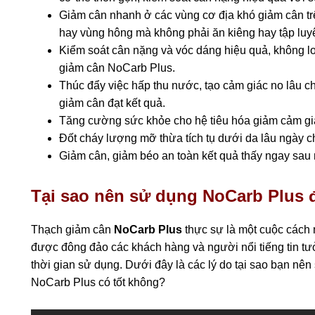
Giảm cân nhanh ở các vùng cơ địa khó giảm cân tr
hay vùng hông mà không phải ăn kiêng hay tập luyệ
Kiểm soát cân nặng và vóc dáng hiệu quả, không lo
giảm cân NoCarb Plus.
Thúc đẩy việc hấp thu nước, tạo cảm giác no lâu 
giảm cân đạt kết quả.
Tăng cường sức khỏe cho hệ tiêu hóa giảm cảm giá
Đốt cháy lượng mỡ thừa tích tụ dưới da lâu ngày 
Giảm cân, giảm béo an toàn kết quả thấy ngay sau m
Tại sao nên sử dụng NoCarb Plus 
Thạch giảm cân
NoCarb Plus
thực sự là một cuộc cách
được đông đảo các khách hàng và người nổi tiếng tin tư
thời gian sử dụng. Dưới đây là các lý do tại sao bạn nê
NoCarb Plus có tốt không?