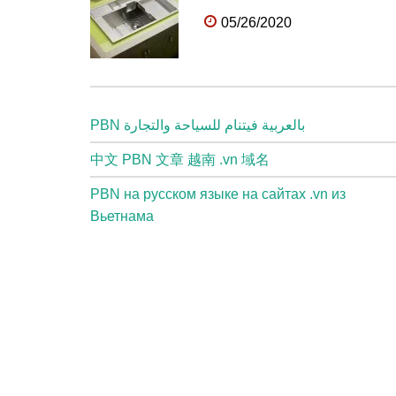
05/26/2020
PBN بالعربية فيتنام للسياحة والتجارة
中文 PBN 文章 越南 .vn 域名
PBN на русском языке на сайтах .vn из
Вьетнама