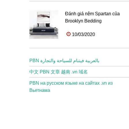
Đánh giá nệm Spartan của
Brooklyn Bedding
10/03/2020
PBN بالعربية فيتنام للسياحة والتجارة
中文 PBN 文章 越南 .vn 域名
PBN на русском языке на сайтах .vn из
Вьетнама