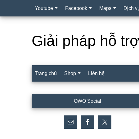
Youtube
Facebook
Maps
Dịch v
Giải pháp hỗ tr
Trang chủ
Shop
Liên hệ
Sidebar
OWO Social
chính