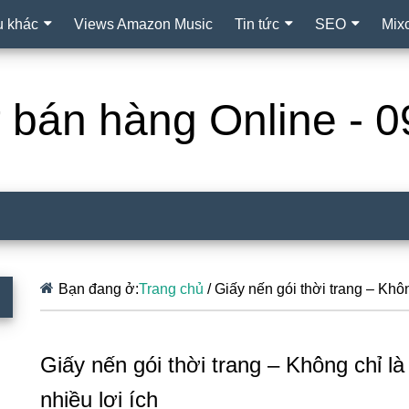
ụ khác
Views Amazon Music
Tin tức
SEO
Mix
ợ bán hàng Online -
Bạn đang ở:
Trang chủ
/
Giấy nến gói thời trang – Khô
Giấy nến gói thời trang – Không chỉ 
nhiều lợi ích