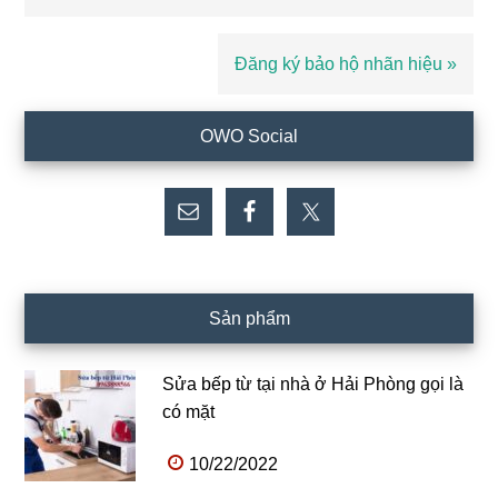
trước
Bài
Đăng ký bảo hộ nhãn hiệu »
viết
sau
Sidebar
OWO Social
chính
Sản phẩm
Sửa bếp từ tại nhà ở Hải Phòng gọi là
có mặt
10/22/2022