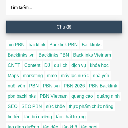
Tìm
kiếm...
Chủ đề
.vn PBN
backlink
Backlink PBN
Backlinks
Backlinks .vn
Backlinks PBN
Backlinks Vietnam
CNTT
Content
DJ
du lịch
dịch vụ
khóa học
Maps
marketing
mmo
máy lọc nước
nhà yến
nuôi yến
PBN
PBN .vn
PBN 2026
PBN Backlink
pbn backlinks
PBN Vietnam
quảng cáo
quảng ninh
SEO
SEO PBN
sức khỏe
thực phẩm chức năng
tin tức
táo bổ dưỡng
táo chất lượng
táo dinh dưỡng
táo dẻo
táo khô
táo ngọt