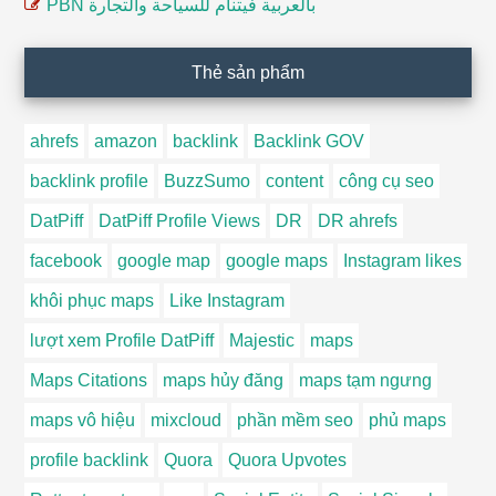
PBN بالعربية فيتنام للسياحة والتجارة
Thẻ sản phẩm
ahrefs
amazon
backlink
Backlink GOV
backlink profile
BuzzSumo
content
công cụ seo
DatPiff
DatPiff Profile Views
DR
DR ahrefs
facebook
google map
google maps
Instagram likes
khôi phục maps
Like Instagram
lượt xem Profile DatPiff
Majestic
maps
Maps Citations
maps hủy đăng
maps tạm ngưng
maps vô hiệu
mixcloud
phần mềm seo
phủ maps
profile backlink
Quora
Quora Upvotes