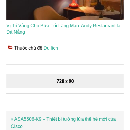
Vị Trí Vàng Cho Bữa Tối Lãng Mạn: Andy Restaurant tại
Đà Nẵng
Thuộc chủ đề:
Du lịch
Bài
« ASA5506-K9 – Thiết bị tường lửa thế hệ mới của
viết
Cisco