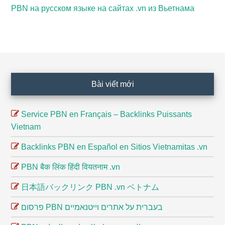
PBN на русском языке на сайтах .vn из Вьетнама
Footer
Bài viết mới
Service PBN en Français – Backlinks Puissants
Vietnam
Backlinks PBN en Español en Sitios Vietnamitas .vn
PBN बैक लिंक हिंदी वियतनाम .vn
日本語バックリンク PBN .vn ベトナム
פרסום PBN בעברית על אתרים וייטנאמיים