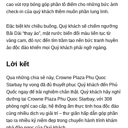
cao vút rợp bóng góp phần tô điểm cho những bức ảnh
check-in của quý khách thêm muôn phần lung linh.
Đặc biệt khi chiều buông, Quý khách sẽ chiêm ngưỡng
Bãi Dài “thay áo”, mặt nước biển đổi màu liên tục từ
vàng cam, đỏ rực đến tím trầm tạo nên bức tranh huyền
ảo độc đáo khiến mọi Quý khách phải ngỡ ngàng.
Lời kết
Qua những chia sẻ này, Crowne Plaza Phu Quoc
Starbay hy vọng đã đủ thuyết phục Quý khách đến Phú
Quốc ngay để trải nghiệm chân thật. Quý khách hãy nghỉ
dưỡng tại Crowne Plaza Phu Quoc Starbay, với 308
phòng nghỉ cao cấp, hệ thống ẩm thực tinh hoa độc đáo
cùng nhiều dịch vụ giải trí – thư giãn hấp dẫn góp phần
tạo ra nhiều kỷ niệm đẹp trong chuyến hành trình khám
phá đảo ngọc của Quý khách.