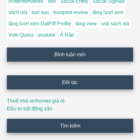
Rottentomatoes
seo
Social Entity
Social Signals
sách nói
tool seo
trustpilot review
tăng lượt xem
tăng lượt xem DatPiff Profile
tăng view
usb sách nói
Vote Quora
youtube
Ả Rập
Bình luận mới
Đối tác
Thuê nhà vinhomes giá rẻ
Đầu tư bất động sản
Tìm kiếm