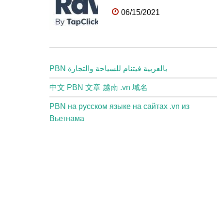
06/15/2021
PBN بالعربية فيتنام للسياحة والتجارة
中文 PBN 文章 越南 .vn 域名
PBN на русском языке на сайтах .vn из
Вьетнама