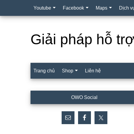
Youtube
Facebook
Maps
Dịch v
Giải pháp hỗ tr
Trang chủ
Shop
Liên hệ
Sidebar
OWO Social
chính