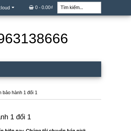
Tìm
kiếm...
0 -
0.00
₫
cloud
 0963138666
n bảo hành 1 đổi 1
nh 1 đổi 1
n hiện nay. Chúng tôi chuyên bán nick