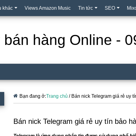
ụ khác
Views Amazon Music
Tin tức
SEO
Mix
ợ bán hàng Online -
Bạn đang ở:
Trang chủ
/
Bán nick Telegram giá rẻ uy tí
Bán nick Telegram giá rẻ uy tín bảo hà
Telegram là ứng dụng nhắn tin được sử dụng phổ biế