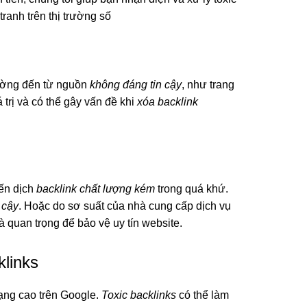
tranh trên thị trường số
hường đến từ nguồn
không đáng tin cậy
, như trang
 trị và có thể gây vấn đề khi
xóa backlink
ến dịch
backlink chất lượng kém
trong quá khứ.
 cậy
. Hoặc do sơ suất của nhà cung cấp dịch vụ
à quan trọng để bảo vệ uy tín website.
links
ạng cao trên Google.
Toxic backlinks
có thể làm