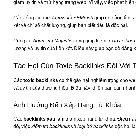
giảm uy tín và thứ hạng trang web. Vì vậy, việc phát hiện
Các công cụ như
Ahrefs
và
SEMrush
giúp dễ dàng tìm r
kết và chỉ số chất lượng, giúp bạn biết đâu là độc hại.
Công cụ
Ahrefs
và
Majestic
cũng giúp kiểm tra
toxic back
lượng và uy tín của liên kết. Điều này giúp bạn dễ dàng 
Tác Hại Của Toxic Backlinks Đối Vớ
Các
toxic backlinks
có thể gây hại nghiêm trọng cho w
và uy tín của thương hiệu. Điều này khiến bạn cần nha
Ảnh Hưởng Đến Xếp Hạng Từ Khóa
Các
backlinks xấu
làm giảm xếp hạng từ khóa. Điều này 
đó, việc
kiểm tra backlinks
và
loại bỏ backlinks
độc hại là