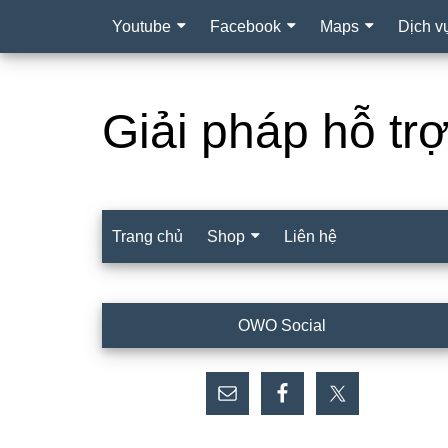
Youtube
Facebook
Maps
Dịch v
Giải pháp hỗ tr
Trang chủ
Shop
Liên hệ
Sidebar
OWO Social
chính