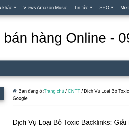
ụ khác
Views Amazon Music
Tin tức
SEO
Mix
ợ bán hàng Online -
Bạn đang ở:
Trang chủ
/
CNTT
/
Dịch Vụ Loại Bỏ Toxic
Google
Dịch Vụ Loại Bỏ Toxic Backlinks: Giả