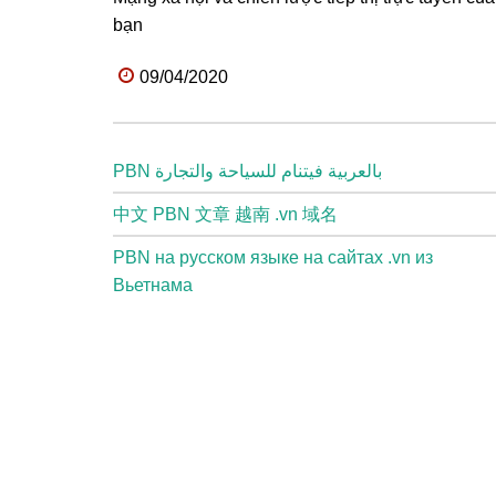
bạn
09/04/2020
PBN بالعربية فيتنام للسياحة والتجارة
中文 PBN 文章 越南 .vn 域名
PBN на русском языке на сайтах .vn из
Вьетнама