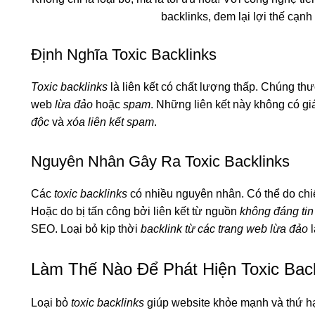
backlinks, đem lại lợi thế cạnh 
Định Nghĩa Toxic Backlinks
Toxic backlinks
là liên kết có chất lượng thấp. Chúng t
web
lừa đảo
hoặc
spam
. Những liên kết này không có giá
độc
và
xóa liên kết spam
.
Nguyên Nhân Gây Ra Toxic Backlinks
Các
toxic backlinks
có nhiều nguyên nhân. Có thể do chi
Hoặc do bị tấn công bởi liên kết từ nguồn
không đáng tin
SEO. Loại bỏ kịp thời
backlink từ các trang web lừa đảo
l
Làm Thế Nào Để Phát Hiện Toxic Back
Loại bỏ
toxic backlinks
giúp website khỏe mạnh và thứ h