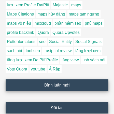
lượt xem Profile DatPiff
Majestic
maps
Maps Citations
maps hủy đăng
maps tạm ngưng
maps vô hiệu
mixcloud
phần mềm seo
phủ maps
profile backlink
Quora
Quora Upvotes
Rottentomatoes
seo
Social Entity
Social Signals
sách nói
tool seo
trustpilot review
tăng lượt xem
tăng lượt xem DatPiff Profile
tăng view
usb sách nói
Vote Quora
youtube
Ả Rập
Bình luận mới
Đối tác