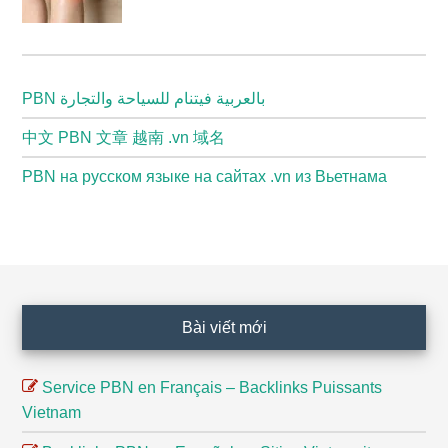
PBN بالعربية فيتنام للسياحة والتجارة
中文 PBN 文章 越南 .vn 域名
PBN на русском языке на сайтах .vn из Вьетнама
Footer
Bài viết mới
Service PBN en Français – Backlinks Puissants
Vietnam