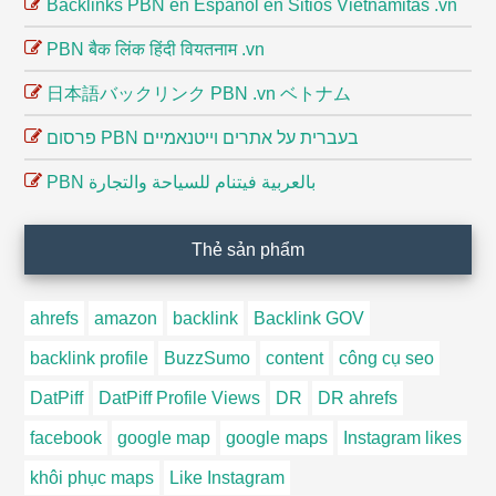
Backlinks PBN en Español en Sitios Vietnamitas .vn
PBN बैक लिंक हिंदी वियतनाम .vn
日本語バックリンク PBN .vn ベトナム
פרסום PBN בעברית על אתרים וייטנאמיים
PBN بالعربية فيتنام للسياحة والتجارة
Thẻ sản phẩm
ahrefs
amazon
backlink
Backlink GOV
backlink profile
BuzzSumo
content
công cụ seo
DatPiff
DatPiff Profile Views
DR
DR ahrefs
facebook
google map
google maps
Instagram likes
khôi phục maps
Like Instagram