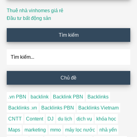
Thuê nhà vinhomes giá rẻ
Đầu tư bất động sản
Tìm kiếm
Tìm
kiếm...
Chủ đề
.vn PBN
backlink
Backlink PBN
Backlinks
Backlinks .vn
Backlinks PBN
Backlinks Vietnam
CNTT
Content
DJ
du lịch
dịch vụ
khóa học
Maps
marketing
mmo
máy lọc nước
nhà yến