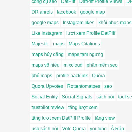
công cụ seo
DatPiff
DatPiff Profile Views
D
DR ahrefs
facebook
google map
google maps
Instagram likes
khôi phục maps
Like Instagram
lượt xem Profile DatPiff
Majestic
maps
Maps Citations
maps hủy đăng
maps tạm ngưng
maps vô hiệu
mixcloud
phần mềm seo
phủ maps
profile backlink
Quora
Quora Upvotes
Rottentomatoes
seo
Social Entity
Social Signals
sách nói
tool s
trustpilot review
tăng lượt xem
tăng lượt xem DatPiff Profile
tăng view
usb sách nói
Vote Quora
youtube
Ả Rập