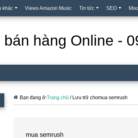
ụ khác
Views Amazon Music
Tin tức
SEO
Mix
ợ bán hàng Online -
Bạn đang ở:
Trang chủ
/
Lưu trữ chomua semrush
mua semrush