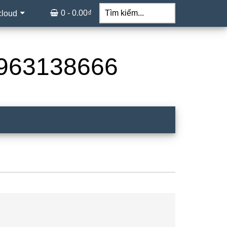
Tìm
kiếm...
0 -
0.00
₫
cloud
 0963138666