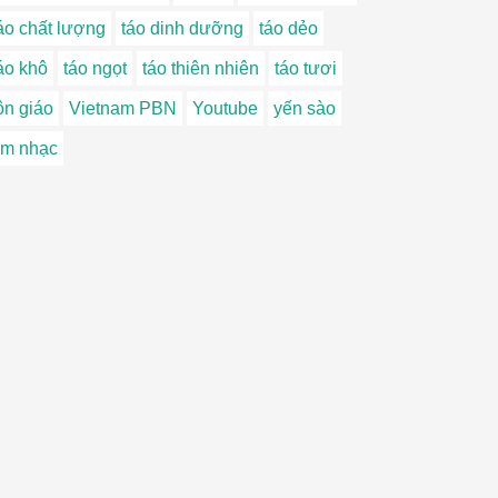
áo chất lượng
táo dinh dưỡng
táo dẻo
áo khô
táo ngọt
táo thiên nhiên
táo tươi
ôn giáo
Vietnam PBN
Youtube
yến sào
m nhạc