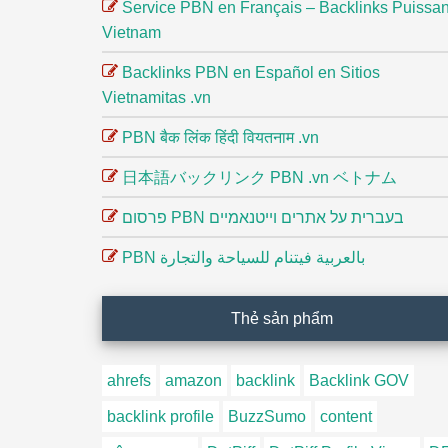
Service PBN en Français – Backlinks Puissan
Vietnam
Backlinks PBN en Español en Sitios
Vietnamitas .vn
PBN बैक लिंक हिंदी वियतनाम .vn
日本語バックリンク PBN .vn ベトナム
פרסום PBN בעברית על אתרים וייטנאמיים
PBN بالعربية فيتنام للسياحة والتجارة
Thẻ sản phẩm
ahrefs
amazon
backlink
Backlink GOV
backlink profile
BuzzSumo
content