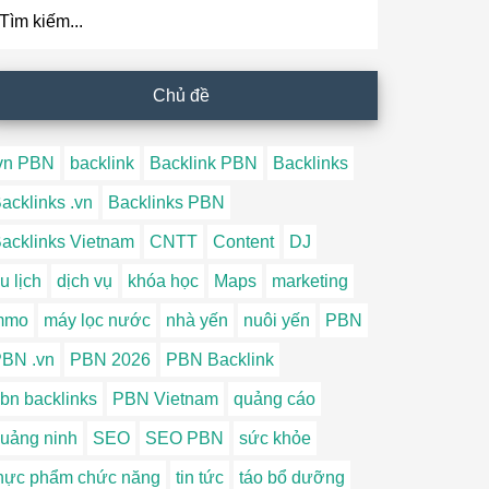
ìm
ếm...
Chủ đề
vn PBN
backlink
Backlink PBN
Backlinks
acklinks .vn
Backlinks PBN
acklinks Vietnam
CNTT
Content
DJ
u lịch
dịch vụ
khóa học
Maps
marketing
mmo
máy lọc nước
nhà yến
nuôi yến
PBN
BN .vn
PBN 2026
PBN Backlink
bn backlinks
PBN Vietnam
quảng cáo
uảng ninh
SEO
SEO PBN
sức khỏe
hực phẩm chức năng
tin tức
táo bổ dưỡng