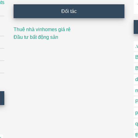
T
ts
ki
Đối tác
Thuê nhà vinhomes giá rẻ
Đầu tư bất động sản
.
B
B
d
P
p
q
t