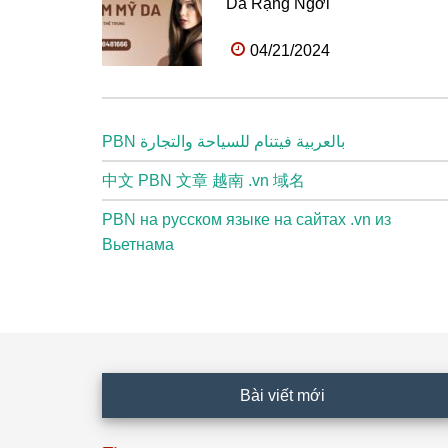
Da Rạng Ngời
04/21/2024
PBN بالعربية فيتنام للسياحة والتجارة
中文 PBN 文章 越南 .vn 域名
PBN на русском языке на сайтах .vn из
Вьетнама
Footer
Bài viết mới