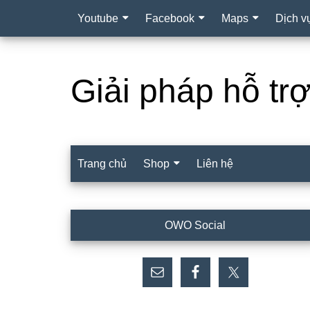
Youtube
Facebook
Maps
Dịch v
Giải pháp hỗ tr
Trang chủ
Shop
Liên hệ
Sidebar
OWO Social
chính