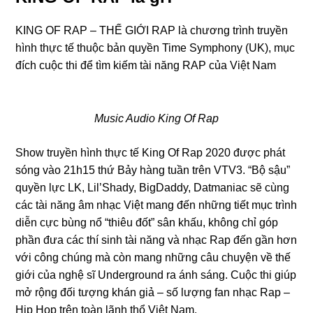
KING OF RAP – THẾ GIỚI RAP là chương trình truyền
hình thực tế thuộc bản quyền Time Symphony (UK), mục
đích cuộc thi để tìm kiếm tài năng RAP của Việt Nam
Music Audio King Of Rap
Show truyền hình thực tế King Of Rap 2020 được phát
sóng vào 21h15 thứ Bảy hàng tuần trên VTV3. “Bộ sậu”
quyền lực LK, Lil’Shady, BigDaddy, Datmaniac sẽ cùng
các tài năng âm nhạc Việt mang đến những tiết mục trình
diễn cực bùng nổ “thiêu đốt” sân khấu, không chỉ góp
phần đưa các thí sinh tài năng và nhạc Rap đến gần hơn
với công chúng mà còn mang những câu chuyện về thế
giới của nghệ sĩ Underground ra ánh sáng. Cuộc thi giúp
mở rộng đối tượng khán giả – số lượng fan nhạc Rap –
Hip Hop trên toàn lãnh thổ Việt Nam.