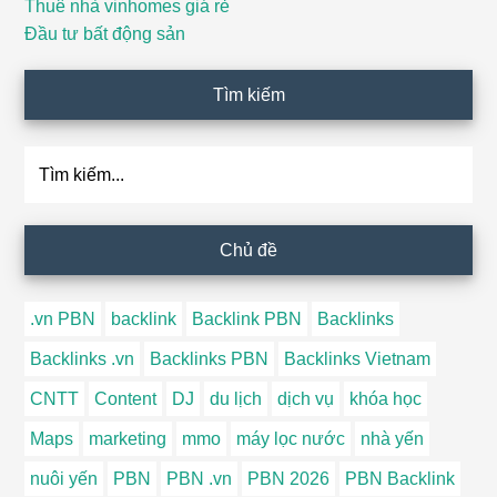
Thuê nhà vinhomes giá rẻ
Đầu tư bất động sản
Tìm kiếm
Tìm
kiếm...
Chủ đề
.vn PBN
backlink
Backlink PBN
Backlinks
Backlinks .vn
Backlinks PBN
Backlinks Vietnam
CNTT
Content
DJ
du lịch
dịch vụ
khóa học
Maps
marketing
mmo
máy lọc nước
nhà yến
nuôi yến
PBN
PBN .vn
PBN 2026
PBN Backlink