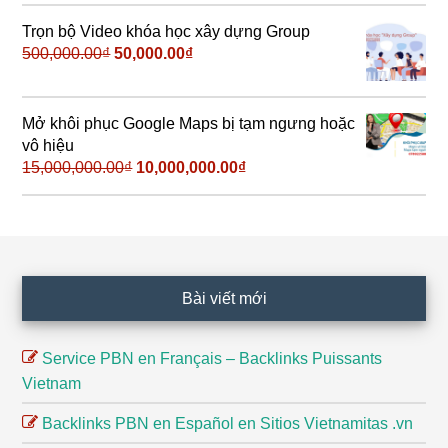
là:
tại
500,000.00₫.
là:
Trọn bộ Video khóa học xây dựng Group
199,000.00₫.
500,000.00
₫
Giá
50,000.00
₫
Giá
gốc
hiện
là:
tại
500,000.00₫.
là:
Mở khôi phục Google Maps bị tạm ngưng hoặc
50,000.00₫.
vô hiệu
15,000,000.00
₫
Giá
10,000,000.00
₫
Giá
gốc
hiện
là:
tại
15,000,000.00₫.
là:
10,000,000.00₫.
Footer
Bài viết mới
Service PBN en Français – Backlinks Puissants
Vietnam
Backlinks PBN en Español en Sitios Vietnamitas .vn