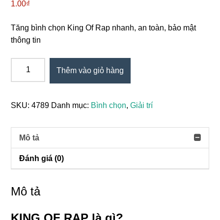
1.00
₫
Tăng bình chọn King Of Rap nhanh, an toàn, bảo mật
thông tin
Tăng
Thêm vào giỏ hàng
Vote
KING
OF
SKU:
4789
Danh mục:
Bình chọn
,
Giải trí
RAP
số
lượng
Mô tả
Đánh giá (0)
Mô tả
KING OF RAP là gì?