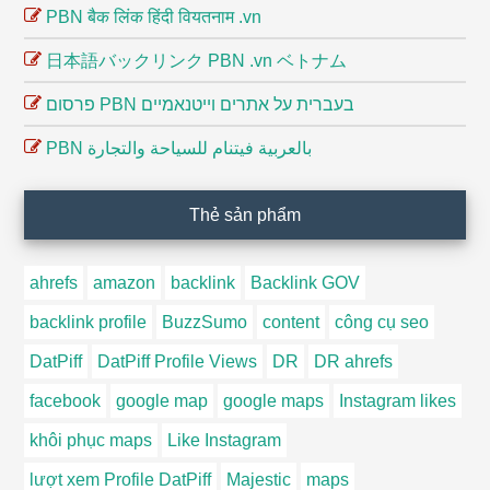
PBN बैक लिंक हिंदी वियतनाम .vn
日本語バックリンク PBN .vn ベトナム
פרסום PBN בעברית על אתרים וייטנאמיים
PBN بالعربية فيتنام للسياحة والتجارة
Thẻ sản phẩm
ahrefs
amazon
backlink
Backlink GOV
backlink profile
BuzzSumo
content
công cụ seo
DatPiff
DatPiff Profile Views
DR
DR ahrefs
facebook
google map
google maps
Instagram likes
khôi phục maps
Like Instagram
lượt xem Profile DatPiff
Majestic
maps