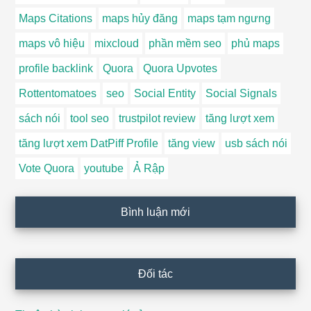
Maps Citations
maps hủy đăng
maps tạm ngưng
maps vô hiệu
mixcloud
phần mềm seo
phủ maps
profile backlink
Quora
Quora Upvotes
Rottentomatoes
seo
Social Entity
Social Signals
sách nói
tool seo
trustpilot review
tăng lượt xem
tăng lượt xem DatPiff Profile
tăng view
usb sách nói
Vote Quora
youtube
Ả Rập
Bình luận mới
Đối tác