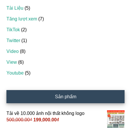
Tài Liệu
(5)
Tăng lượt xem
(7)
TikTok
(2)
Twitter
(1)
Video
(8)
View
(6)
Youtube
(5)
Sản phẩm
Tải về 10.000 ảnh nội thất không logo
500,000.00
₫
Giá
199,000.00
₫
Giá
gốc
hiện