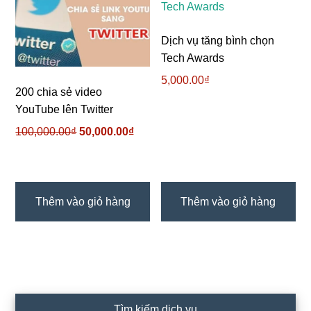
Dịch vụ tăng bình chọn
Tech Awards
5,000.00
₫
200 chia sẻ video
YouTube lên Twitter
100,000.00
₫
Giá
50,000.00
₫
Giá
gốc
hiện
là:
tại
100,000.00₫.
là:
50,000.00₫.
Thêm vào giỏ hàng
Thêm vào giỏ hàng
Sidebar
Tìm kiếm dịch vụ