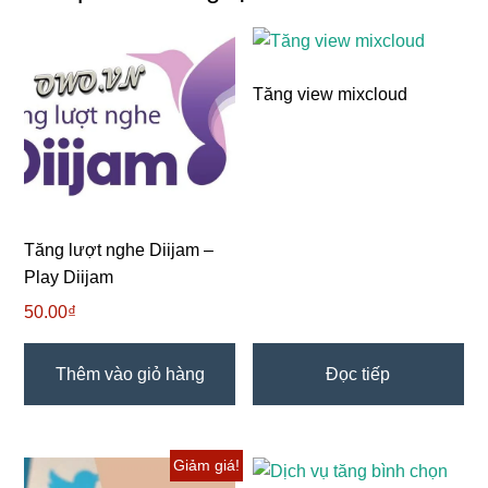
Tăng view mixcloud
Tăng lượt nghe Diijam –
Play Diijam
50.00
₫
Thêm vào giỏ hàng
Đọc tiếp
Giảm giá!