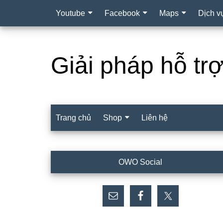
Youtube
Facebook
Maps
Dịch v
Giải pháp hỗ tr
Trang chủ
Shop
Liên hệ
Sidebar
OWO Social
chính