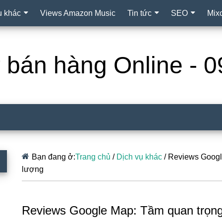
ụ khác
Views Amazon Music
Tin tức
SEO
Mix
ợ bán hàng Online -
Bạn đang ở:
Trang chủ
/
Dịch vụ khác
/
Reviews Google
lượng
Reviews Google Map: Tầm quan trọng 