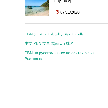
đầy thú vị
07/11/2020
PBN بالعربية فيتنام للسياحة والتجارة
中文 PBN 文章 越南 .vn 域名
PBN на русском языке на сайтах .vn из
Вьетнама