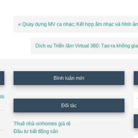
Bài
« Quay dựng MV ca nhạc: Kết hợp âm nhạc và hình ản
viết
trước
Bài
Dịch vụ Triển lãm Virtual 360: Tạo ra không gi
viết
sau
Bình luận mới
T
ts
ki
Đối tác
Thuê nhà vinhomes giá rẻ
Đầu tư bất động sản