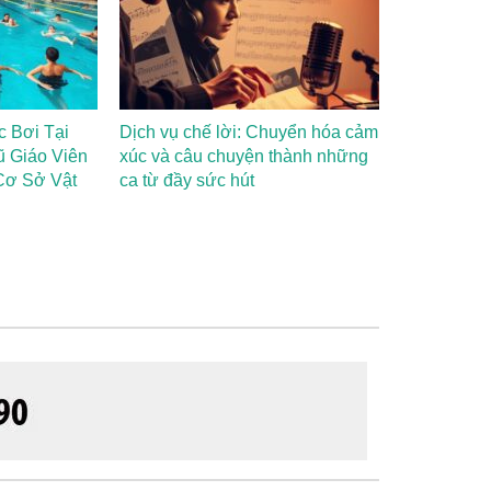
c Bơi Tại
Dịch vụ chế lời: Chuyển hóa cảm
ũ Giáo Viên
xúc và câu chuyện thành những
Cơ Sở Vật
ca từ đầy sức hút