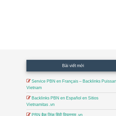
Footer
Bài viết mới
Service PBN en Français – Backlinks Puissan
Vietnam
Backlinks PBN en Español en Sitios
Vietnamitas .vn
PBN बैक लिंक हिंदी वियतनाम .vn