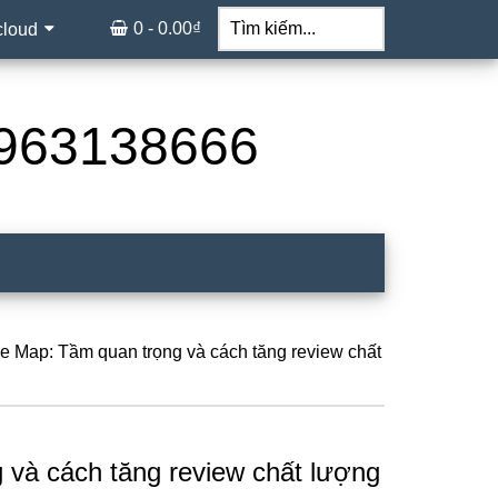
Tìm
kiếm...
0 -
0.00
₫
cloud
 0963138666
 Map: Tầm quan trọng và cách tăng review chất
và cách tăng review chất lượng