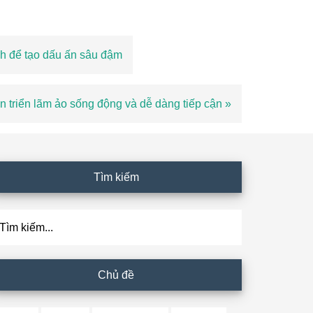
h để tạo dấu ấn sâu đậm
an triển lãm ảo sống động và dễ dàng tiếp cận »
Tìm kiếm
ìm
ếm...
Chủ đề