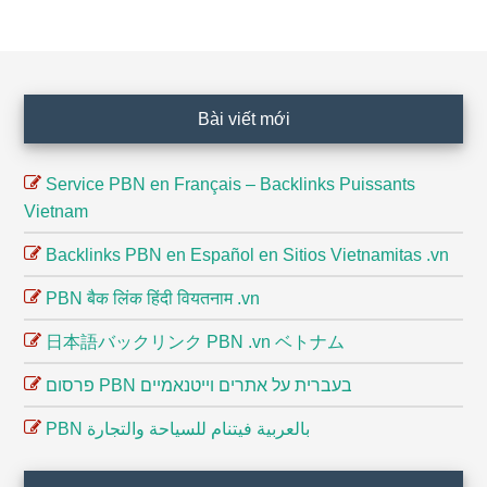
Footer
Bài viết mới
Service PBN en Français – Backlinks Puissants
Vietnam
Backlinks PBN en Español en Sitios Vietnamitas .vn
PBN बैक लिंक हिंदी वियतनाम .vn
日本語バックリンク PBN .vn ベトナム
פרסום PBN בעברית על אתרים וייטנאמיים
PBN بالعربية فيتنام للسياحة والتجارة