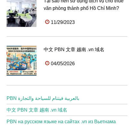
Tại sao nên sử dụng dịch vụ cho thuê
văn phòng thành phố Hồ Chí Minh?
11/29/2023
中文 PBN 文章 越南 .vn 域名
04/05/2026
PBN بالعربية فيتنام للسياحة والتجارة
中文 PBN 文章 越南 .vn 域名
PBN на русском языке на сайтах .vn из Вьетнама