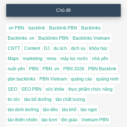
Chủ đề
.vn PBN
backlink
Backlink PBN
Backlinks
Backlinks .vn
Backlinks PBN
Backlinks Vietnam
CNTT
Content
DJ
du lịch
dịch vụ
khóa học
Maps
marketing
mmo
máy lọc nước
nhà yến
nuôi yến
PBN
PBN .vn
PBN 2026
PBN Backlink
pbn backlinks
PBN Vietnam
quảng cáo
quảng ninh
SEO
SEO PBN
sức khỏe
thực phẩm chức năng
tin tức
táo bổ dưỡng
táo chất lượng
táo dinh dưỡng
táo dẻo
táo khô
táo ngọt
táo thiên nhiên
táo tươi
tôn giáo
Vietnam PBN