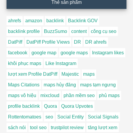
Thẻ sản phẩm
ahrefs
amazon
backlink
Backlink GOV
backlink profile
BuzzSumo
content
công cụ seo
DatPiff
DatPiff Profile Views
DR
DR ahrefs
facebook
google map
google maps
Instagram likes
khôi phục maps
Like Instagram
lượt xem Profile DatPiff
Majestic
maps
Maps Citations
maps hủy đăng
maps tạm ngưng
maps vô hiệu
mixcloud
phần mềm seo
phủ maps
profile backlink
Quora
Quora Upvotes
Rottentomatoes
seo
Social Entity
Social Signals
sách nói
tool seo
trustpilot review
tăng lượt xem