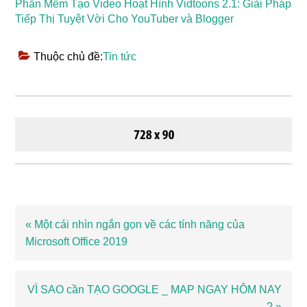
Phần Mềm Tạo Video Hoạt Hình Vidtoons 2.1: Giải Pháp
Tiếp Thị Tuyệt Vời Cho YouTuber và Blogger
Thuộc chủ đề:
Tin tức
Bài
« Một cái nhìn ngắn gọn về các tính năng của
viết
Microsoft Office 2019
trước
Bài
VÌ SAO cần TẠO GOOGLE _ MAP NGAY HÔM NAY
viết
? »