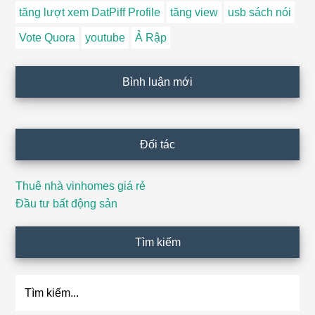
tăng lượt xem DatPiff Profile
tăng view
usb sách nói
Vote Quora
youtube
Ả Rập
Bình luận mới
Đối tác
Thuê nhà vinhomes giá rẻ
Đầu tư bất động sản
Tìm kiếm
Tìm
kiếm...