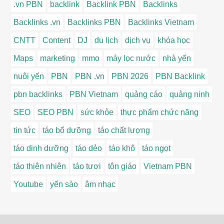
.vn PBN
backlink
Backlink PBN
Backlinks
Backlinks .vn
Backlinks PBN
Backlinks Vietnam
CNTT
Content
DJ
du lịch
dịch vụ
khóa học
Maps
marketing
mmo
máy lọc nước
nhà yến
nuôi yến
PBN
PBN .vn
PBN 2026
PBN Backlink
pbn backlinks
PBN Vietnam
quảng cáo
quảng ninh
SEO
SEO PBN
sức khỏe
thực phẩm chức năng
tin tức
táo bổ dưỡng
táo chất lượng
táo dinh dưỡng
táo dẻo
táo khô
táo ngọt
táo thiên nhiên
táo tươi
tôn giáo
Vietnam PBN
Youtube
yến sào
âm nhạc