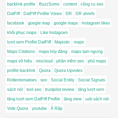
backlink profile
BuzzSumo
content
công cụ seo
DatPiff
DatPiff Profile Views
DR
DR ahrefs
facebook
google map
google maps
Instagram likes
khôi phục maps
Like Instagram
lượt xem Profile DatPiff
Majestic
maps
Maps Citations
maps hủy đăng
maps tạm ngưng
maps vô hiệu
mixcloud
phần mềm seo
phủ maps
profile backlink
Quora
Quora Upvotes
Rottentomatoes
seo
Social Entity
Social Signals
sách nói
tool seo
trustpilot review
tăng lượt xem
tăng lượt xem DatPiff Profile
tăng view
usb sách nói
Vote Quora
youtube
Ả Rập