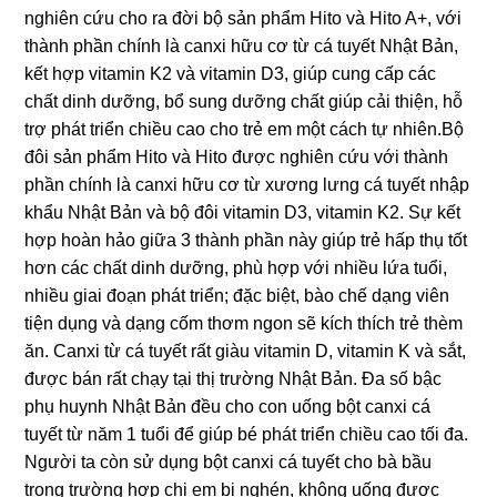
nghiên cứu cho ra đời bộ sản phẩm Hito và Hito A+, với
thành phần chính là canxi hữu cơ từ cá tuyết Nhật Bản,
kết hợp vitamin K2 và vitamin D3, giúp cung cấp các
chất dinh dưỡng, bổ sung dưỡng chất giúp cải thiện, hỗ
trợ phát triển chiều cao cho trẻ em một cách tự nhiên.Bộ
đôi sản phẩm Hito và Hito được nghiên cứu với thành
phần chính là canxi hữu cơ từ xương lưng cá tuyết nhập
khẩu Nhật Bản và bộ đôi vitamin D3, vitamin K2. Sự kết
hợp hoàn hảo giữa 3 thành phần này giúp trẻ hấp thụ tốt
hơn các chất dinh dưỡng, phù hợp với nhiều lứa tuổi,
nhiều giai đoạn phát triển; đặc biệt, bào chế dạng viên
tiện dụng và dạng cốm thơm ngon sẽ kích thích trẻ thèm
ăn. Canxi từ cá tuyết rất giàu vitamin D, vitamin K và sắt,
được bán rất chạy tại thị trường Nhật Bản. Đa số bậc
phụ huynh Nhật Bản đều cho con uống bột canxi cá
tuyết từ năm 1 tuổi để giúp bé phát triển chiều cao tối đa.
Người ta còn sử dụng bột canxi cá tuyết cho bà bầu
trong trường hợp chị em bị nghén, không uống được