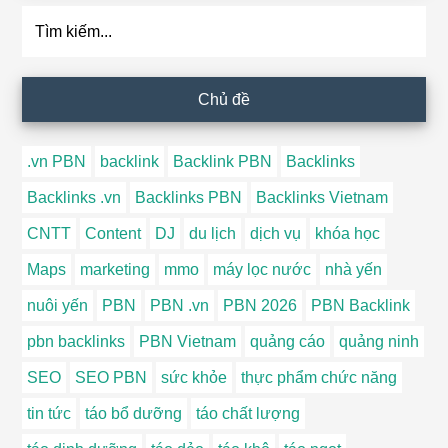
Tìm
kiếm...
Chủ đề
.vn PBN
backlink
Backlink PBN
Backlinks
Backlinks .vn
Backlinks PBN
Backlinks Vietnam
CNTT
Content
DJ
du lịch
dịch vụ
khóa học
Maps
marketing
mmo
máy lọc nước
nhà yến
nuôi yến
PBN
PBN .vn
PBN 2026
PBN Backlink
pbn backlinks
PBN Vietnam
quảng cáo
quảng ninh
SEO
SEO PBN
sức khỏe
thực phẩm chức năng
tin tức
táo bổ dưỡng
táo chất lượng