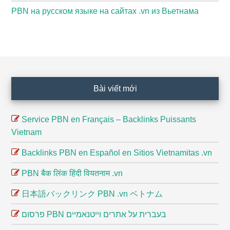
PBN на русском языке на сайтах .vn из Вьетнама
Footer
Bài viết mới
Service PBN en Français – Backlinks Puissants
Vietnam
Backlinks PBN en Español en Sitios Vietnamitas .vn
PBN बैक लिंक हिंदी वियतनाम .vn
日本語バックリンク PBN .vn ベトナム
פרסום PBN בעברית על אתרים וייטנאמיים