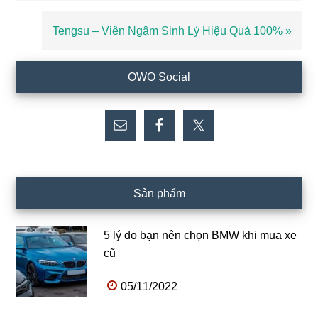
Bài
Tengsu – Viên Ngậm Sinh Lý Hiệu Quả 100% »
viết
sau
Sidebar
OWO Social
chính
Sản phẩm
5 lý do bạn nên chọn BMW khi mua xe
cũ
05/11/2022