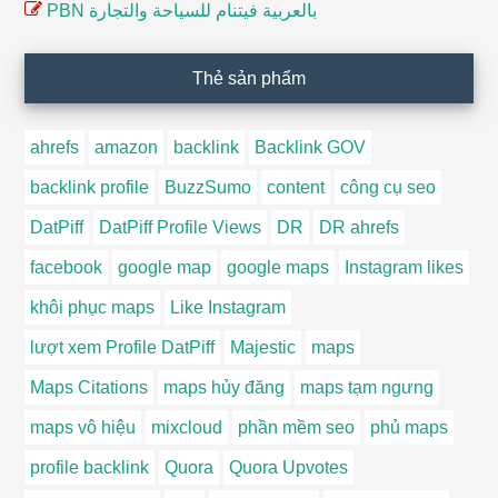
PBN بالعربية فيتنام للسياحة والتجارة
Thẻ sản phẩm
ahrefs
amazon
backlink
Backlink GOV
backlink profile
BuzzSumo
content
công cụ seo
DatPiff
DatPiff Profile Views
DR
DR ahrefs
facebook
google map
google maps
Instagram likes
khôi phục maps
Like Instagram
lượt xem Profile DatPiff
Majestic
maps
Maps Citations
maps hủy đăng
maps tạm ngưng
maps vô hiệu
mixcloud
phần mềm seo
phủ maps
profile backlink
Quora
Quora Upvotes