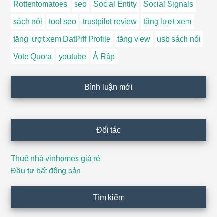
Rottentomatoes
seo
Social Entity
Social Signals
sách nói
tool seo
trustpilot review
tăng lượt xem
tăng lượt xem DatPiff Profile
tăng view
usb sách nói
Vote Quora
youtube
Ả Rập
Bình luận mới
Đối tác
Thuê nhà vinhomes giá rẻ
Đầu tư bất động sản
Tìm kiếm