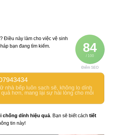
 Điều này làm cho việc vệ sinh
84
pháp bạn đang tìm kiếm.
/ 100
Điểm SEO
07943434
ữ nhà bếp luôn sạch sẽ, không lo dính
 quả hơn, mang lại sự hài lòng cho mỗi
ói chống dính
hiệu quả
. Bạn sẽ biết cách
tiết
ông tin này!