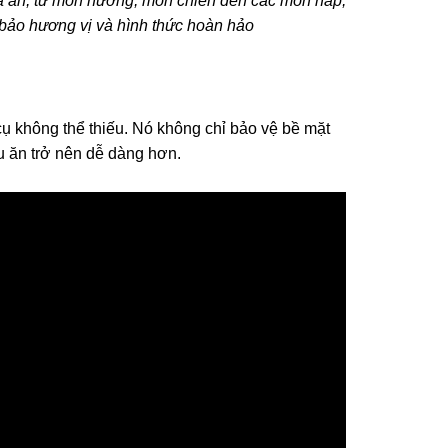
a ăn, từ món nướng, món chiên đến các món hấp,
 bảo hương vị và hình thức hoàn hảo
ụ không thể thiếu. Nó không chỉ bảo vệ bề mặt
u ăn trở nên dễ dàng hơn.