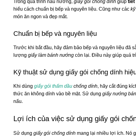
Trong quá trình nấu nướng,
giấy gói chống dính
giúp
tiế
hiểu cách chuẩn bị bếp và nguyên liệu. Cũng như các
kỹ
món ăn ngon và đẹp mắt.
Chuẩn bị bếp và nguyên liệu
Trước khi bắt đầu, hãy đảm bảo bếp và nguyên liệu đã sẵ
lượng
giấy làm bánh nướng
còn lại. Điều này giúp quá t
Kỹ thuật sử dụng giấy gói chống dính hiệ
Khi dùng
giấy gói thấm dầu
chống dính
, hãy cắt đúng kí
thức ăn không dính vào bề mặt. Sử dụng
giấy nướng bá
nấu.
Lợi ích của việc sử dụng giấy gói chố
Sử dụng
giấy gói chống dính
mang lại nhiều lợi ích. Nó 