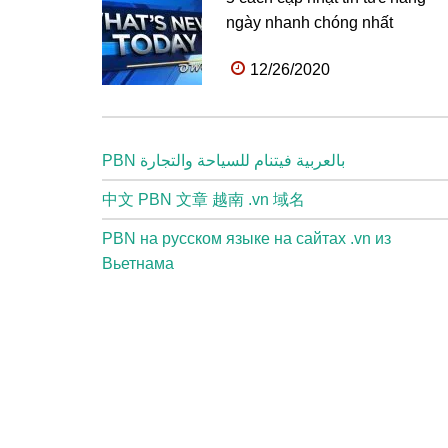
ngày nhanh chóng nhất
12/26/2020
PBN بالعربية فيتنام للسياحة والتجارة
中文 PBN 文章 越南 .vn 域名
PBN на русском языке на сайтах .vn из
Вьетнама