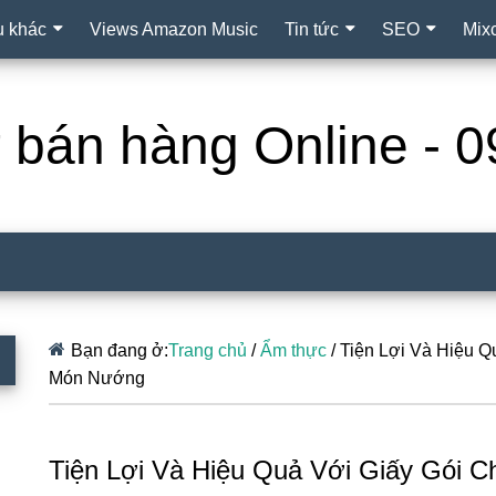
ụ khác
Views Amazon Music
Tin tức
SEO
Mix
ợ bán hàng Online -
Bạn đang ở:
Trang chủ
/
Ẩm thực
/
Tiện Lợi Và Hiệu Q
Món Nướng
Tiện Lợi Và Hiệu Quả Với Giấy Gói 