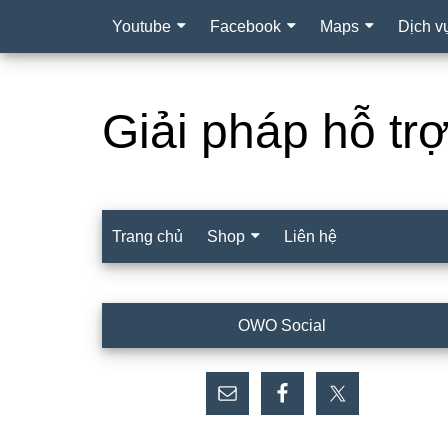
Youtube
Facebook
Maps
Dịch v
Giải pháp hỗ tr
Trang chủ
Shop
Liên hệ
Sidebar
OWO Social
chính