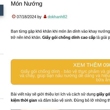
Món Nướng
07/18/2024
by
dokhanh82
Bạn từng gặp khó khăn khi món ăn dính vào khay nướng?
trở nên khó khăn.
Giấy gói chống dính cao cấp
là giải 
XEM THÊM 09
Giấy gói chống dính - bảo vệ thực phẩm và gi
và cháy, giúp bạn nấu nướng dễ dàng và hiệu
bữa ăn
Bài viết này sẽ giới thiệu lợi ích và cách sử dụng
giấy g
kiệm thời gian
và đảm bảo vệ sinh. Đừng bỏ lỡ những th