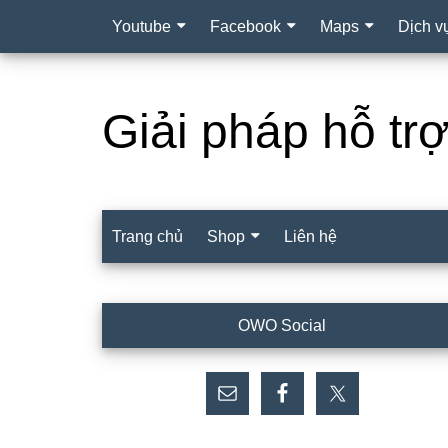
Youtube
Facebook
Maps
Dịch v
Giải pháp hỗ tr
Trang chủ
Shop
Liên hệ
Sidebar
OWO Social
chính