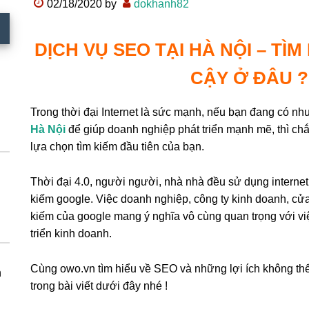
02/18/2020
by
dokhanh82
DỊCH VỤ SEO TẠI HÀ NỘI – TÌM
CẬY Ở ĐÂU ?
Trong thời đại Internet là sức mạnh, nếu bạn đang có n
Hà Nội
để giúp doanh nghiệp phát triển mạnh mẽ, thì ch
lựa chọn tìm kiếm đầu tiên của bạn.
Thời đại 4.0, người người, nhà nhà đều sử dụng internet,
kiếm google. Việc doanh nghiệp, công ty kinh doanh, cửa
kiếm của google mang ý nghĩa vô cùng quan trọng với v
triển kinh doanh.
Cùng owo.vn tìm hiểu về SEO và những lợi ích không thể
n
trong bài viết dưới đây nhé !