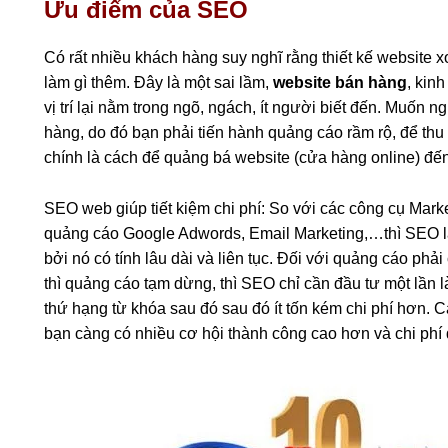
Ưu điểm của SEO
Có rất nhiều khách hàng suy nghĩ rằng thiết kế website 
làm gì thêm. Đây là một sai lầm,
website bán hàng
, kin
vị trí lại nằm trong ngõ, ngách, ít người biết đến. Muốn 
hàng, do đó bạn phải tiến hành quảng cáo rầm rộ, để thu
chính là cách để quảng bá website (cửa hàng online) đế
SEO web giúp tiết kiệm chi phí: So với các công cụ Mar
quảng cáo Google Adwords, Email Marketing,…thì SEO là 
bởi nó có tính lâu dài và liên tục. Đối với quảng cáo p
thì quảng cáo tạm dừng, thì SEO chỉ cần đầu tư một lần là 
thứ hạng từ khóa sau đó sau đó ít tốn kém chi phí hơn. 
bạn càng có nhiều cơ hội thành công cao hơn và chi phí 