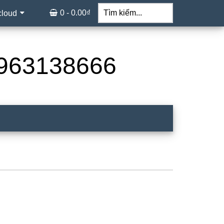
Tìm
kiếm...
0 -
0.00
₫
cloud
 0963138666