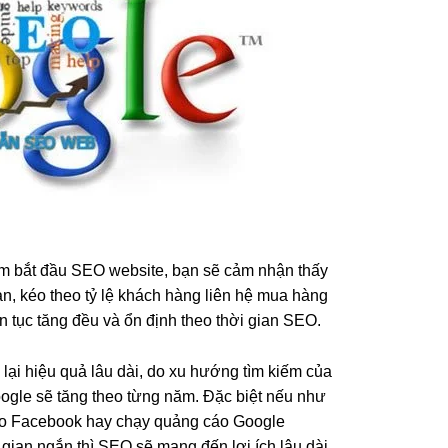
iểm bắt đầu SEO website, bạn sẽ cảm nhận thấy
ạn, kéo theo tỷ lệ khách hàng liên hệ mua hàng
n tục tăng đều và ổn định theo thời gian SEO.
i hiệu quả lâu dài, do xu hướng tìm kiếm của
ogle sẽ tăng theo từng năm. Đặc biệt nếu như
o Facebook hay chạy quảng cáo Google
 gian ngắn thì SEO sẽ mang đến lợi ích lâu dài