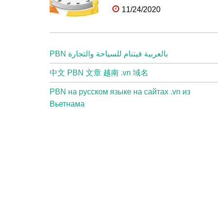
11/24/2020
PBN بالعربية فيتنام للسياحة والتجارة
中文 PBN 文章 越南 .vn 域名
PBN на русском языке на сайтах .vn из
Вьетнама