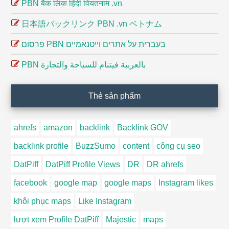
PBN बैक लिंक हिंदी वियतनाम .vn
日本語バックリンク PBN .vn ベトナム
פרסום PBN בעברית על אתרים וייטנאמיים
PBN بالعربية فيتنام للسياحة والتجارة
Thẻ sản phẩm
ahrefs
amazon
backlink
Backlink GOV
backlink profile
BuzzSumo
content
công cụ seo
DatPiff
DatPiff Profile Views
DR
DR ahrefs
facebook
google map
google maps
Instagram likes
khôi phục maps
Like Instagram
lượt xem Profile DatPiff
Majestic
maps