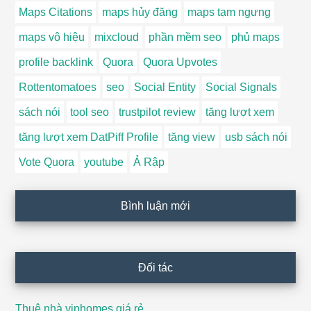
Maps Citations
maps hủy đăng
maps tạm ngưng
maps vô hiệu
mixcloud
phần mềm seo
phủ maps
profile backlink
Quora
Quora Upvotes
Rottentomatoes
seo
Social Entity
Social Signals
sách nói
tool seo
trustpilot review
tăng lượt xem
tăng lượt xem DatPiff Profile
tăng view
usb sách nói
Vote Quora
youtube
Ả Rập
Bình luận mới
Đối tác
Thuê nhà vinhomes giá rẻ