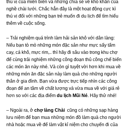
thú vị của miền biển và những chia sẻ về khó khăn của
nghề chài lưới. Chắc hẳn đây là một hoạt động cực kì
thú vị đối với những bạn trẻ muốn đi du lịch để tìm hiểu
thêm về cuộc sống.
– Trải nghiệm quá trình làm hải sản khô với dân làng:
Nếu bạn tò mò những món đặc sản như mực sấy tẩm
cay, cá khô, mực rim,.. thì hãy đi sâu vào trong khu chợ
để cùng trải nghiệm những công đoạn thủ công chế biến
các món ăn này nhé. Và còn gì tuyệt vời hơn khi mua về
những món ăn đặc sản này làm quà cho những người
thân ở gia đình. Bạn vừa được trực tiếp nhìn các công
đoạn để an tâm về chất lượng và vừa mua về với giá rẻ
hơn so với các địa điểm
du lịch Mũi Né
. Hãy thử nhé!
– Ngoài ra, ở
chợ làng Chài
cũng có những sạp hàng
lưu niệm để bạn mua những món đồ làm quà cho người
nhà hoặc mua về để làm vật kỉ niệm cho chuyến đi của