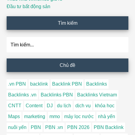
Đầu tư bất động sản
Tìm kiếm
Tìm
kiếm...
Chủ đề
.vn PBN
backlink
Backlink PBN
Backlinks
Backlinks .vn
Backlinks PBN
Backlinks Vietnam
CNTT
Content
DJ
du lịch
dịch vụ
khóa học
Maps
marketing
mmo
máy lọc nước
nhà yến
nuôi yến
PBN
PBN .vn
PBN 2026
PBN Backlink