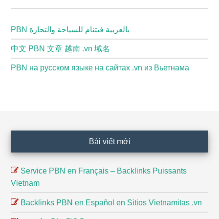
PBN بالعربية فيتنام للسياحة والتجارة
中文 PBN 文章 越南 .vn 域名
PBN на русском языке на сайтах .vn из Вьетнама
Footer
Bài viết mới
Service PBN en Français – Backlinks Puissants
Vietnam
Backlinks PBN en Español en Sitios Vietnamitas .vn