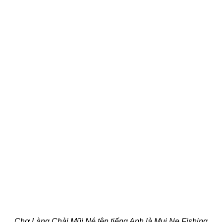
Chợ Làng Chài Mũi Né tên tiếng Anh là Mui Ne Fishing