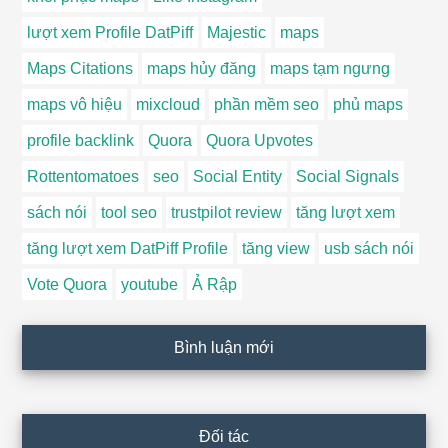
lượt xem Profile DatPiff
Majestic
maps
Maps Citations
maps hủy đăng
maps tạm ngưng
maps vô hiệu
mixcloud
phần mềm seo
phủ maps
profile backlink
Quora
Quora Upvotes
Rottentomatoes
seo
Social Entity
Social Signals
sách nói
tool seo
trustpilot review
tăng lượt xem
tăng lượt xem DatPiff Profile
tăng view
usb sách nói
Vote Quora
youtube
Ả Rập
Bình luận mới
Đối tác