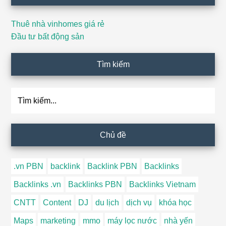
Thuê nhà vinhomes giá rẻ
Đầu tư bất động sản
Tìm kiếm
Tìm
kiếm...
Chủ đề
.vn PBN
backlink
Backlink PBN
Backlinks
Backlinks .vn
Backlinks PBN
Backlinks Vietnam
CNTT
Content
DJ
du lịch
dịch vụ
khóa học
Maps
marketing
mmo
máy lọc nước
nhà yến