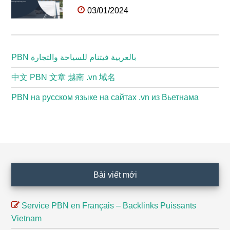
03/01/2024
PBN بالعربية فيتنام للسياحة والتجارة
中文 PBN 文章 越南 .vn 域名
PBN на русском языке на сайтах .vn из Вьетнама
Footer
Bài viết mới
Service PBN en Français – Backlinks Puissants
Vietnam