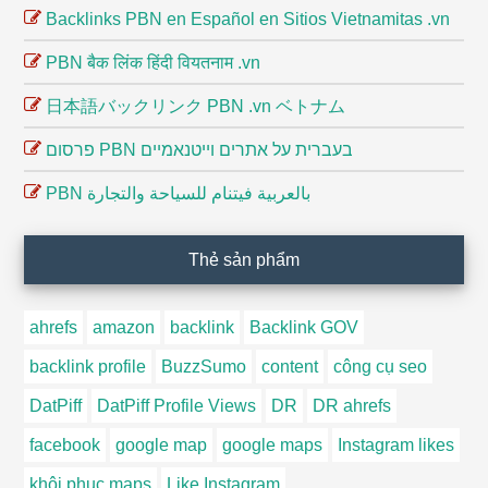
Backlinks PBN en Español en Sitios Vietnamitas .vn
PBN बैक लिंक हिंदी वियतनाम .vn
日本語バックリンク PBN .vn ベトナム
פרסום PBN בעברית על אתרים וייטנאמיים
PBN بالعربية فيتنام للسياحة والتجارة
Thẻ sản phẩm
ahrefs
amazon
backlink
Backlink GOV
backlink profile
BuzzSumo
content
công cụ seo
DatPiff
DatPiff Profile Views
DR
DR ahrefs
facebook
google map
google maps
Instagram likes
khôi phục maps
Like Instagram