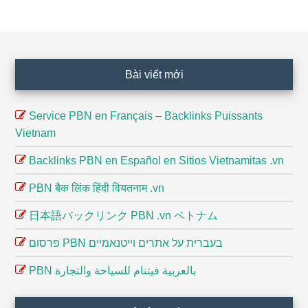
Footer
Bài viết mới
Service PBN en Français – Backlinks Puissants
Vietnam
Backlinks PBN en Español en Sitios Vietnamitas .vn
PBN बैक लिंक हिंदी वियतनाम .vn
日本語バックリンク PBN .vn ベトナム
פרסום PBN בעברית על אתרים וייטנאמיים
PBN بالعربية فيتنام للسياحة والتجارة