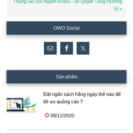
Bài
Thùng Gỗ Sồi Ngâm Rượu – Bí Quyết Tăng Hương
viết
Vị »
sau
Sidebar
OWO Social
chính
Sản phẩm
Đặt ngân sách hằng ngày thế nào để
tối ưu quảng cáo ?
08/11/2020