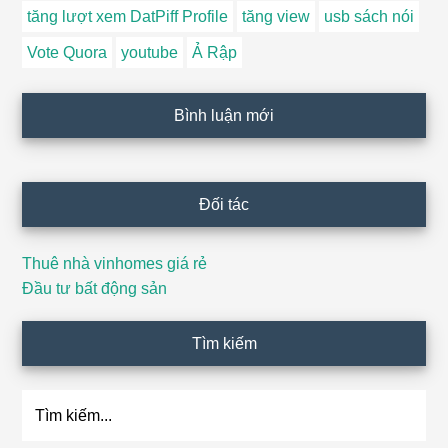
tăng lượt xem DatPiff Profile
tăng view
usb sách nói
Vote Quora
youtube
Ả Rập
Bình luận mới
Đối tác
Thuê nhà vinhomes giá rẻ
Đầu tư bất động sản
Tìm kiếm
Tìm
kiếm...