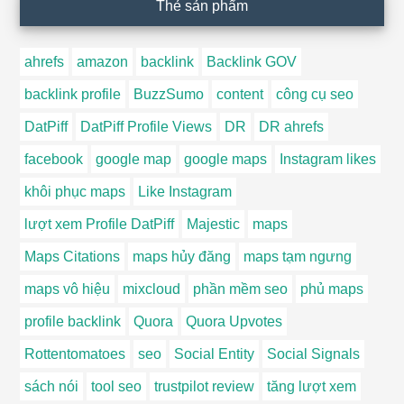
Thẻ sản phẩm
ahrefs
amazon
backlink
Backlink GOV
backlink profile
BuzzSumo
content
công cụ seo
DatPiff
DatPiff Profile Views
DR
DR ahrefs
facebook
google map
google maps
Instagram likes
khôi phục maps
Like Instagram
lượt xem Profile DatPiff
Majestic
maps
Maps Citations
maps hủy đăng
maps tạm ngưng
maps vô hiệu
mixcloud
phần mềm seo
phủ maps
profile backlink
Quora
Quora Upvotes
Rottentomatoes
seo
Social Entity
Social Signals
sách nói
tool seo
trustpilot review
tăng lượt xem