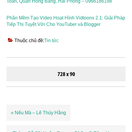
Toan, Quận Hồng Bàng, Hải Phòng – 0966186198
Phần Mềm Tạo Video Hoạt Hình Vidtoons 2.1: Giải Pháp
Tiếp Thị Tuyệt Vời Cho YouTuber và Blogger
Thuộc chủ đề:
Tin tức
Bài
« Nếu Mà – Lê Thúy Hằng
viết
trước