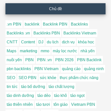
Chủ đề
.vn PBN
backlink
Backlink PBN
Backlinks
Backlinks .vn
Backlinks PBN
Backlinks Vietnam
CNTT
Content
DJ
du lịch
dịch vụ
khóa học
Maps
marketing
mmo
máy lọc nước
nhà yến
nuôi yến
PBN
PBN .vn
PBN 2026
PBN Backlink
pbn backlinks
PBN Vietnam
quảng cáo
quảng ninh
SEO
SEO PBN
sức khỏe
thực phẩm chức năng
tin tức
táo bổ dưỡng
táo chất lượng
táo dinh dưỡng
táo dẻo
táo khô
táo ngọt
táo thiên nhiên
táo tươi
tôn giáo
Vietnam PBN