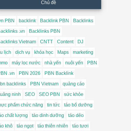
Chủ đề
vn PBN
backlink
Backlink PBN
Backlinks
acklinks .vn
Backlinks PBN
acklinks Vietnam
CNTT
Content
DJ
u lịch
dịch vụ
khóa học
Maps
marketing
mmo
máy lọc nước
nhà yến
nuôi yến
PBN
BN .vn
PBN 2026
PBN Backlink
bn backlinks
PBN Vietnam
quảng cáo
uảng ninh
SEO
SEO PBN
sức khỏe
hực phẩm chức năng
tin tức
táo bổ dưỡng
áo chất lượng
táo dinh dưỡng
táo dẻo
áo khô
táo ngọt
táo thiên nhiên
táo tươi