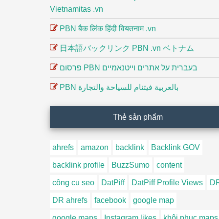
Vietnamitas .vn
PBN बैक लिंक हिंदी वियतनाम .vn
日本語バックリンク PBN .vn ベトナム
פרסום PBN בעברית על אתרים וייטנאמיים
PBN بالعربية فيتنام للسياحة والتجارة
Thẻ sản phẩm
ahrefs
amazon
backlink
Backlink GOV
backlink profile
BuzzSumo
content
công cụ seo
DatPiff
DatPiff Profile Views
D
DR ahrefs
facebook
google map
google maps
Instagram likes
khôi phục maps