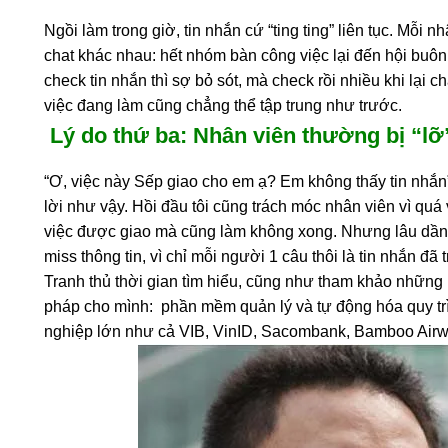
Ngồi làm trong giờ, tin nhắn cứ “ting ting” liên tục. Mỗi
chat khác nhau: hết nhóm bàn công việc lại đến hội bu
check tin nhắn thì sợ bỏ sót, mà check rồi nhiều khi lại 
việc đang làm cũng chẳng thể tập trung như trước.
Lý do thứ ba: Nhân viên thường bị “lỡ
“Ơ, việc này Sếp giao cho em ạ? Em không thấy tin nhắn”
lời như vậy. Hồi đầu tôi cũng trách móc nhân viên vì quá
việc được giao mà cũng làm không xong. Nhưng lâu dần h
miss thông tin, vì chỉ mỗi người 1 câu thôi là tin nhắn đã 
Tranh thủ thời gian tìm hiểu, cũng như tham khảo những n
pháp cho mình: phần mềm quản lý và tự động hóa quy tr
nghiệp lớn như cả VIB, VinID, Sacombank, Bamboo Air