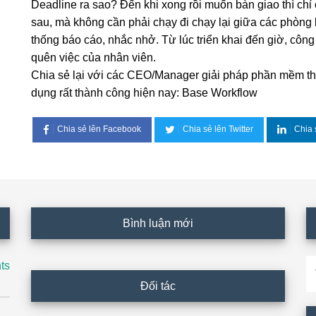
Deadline ra sao? Đến khi xong rồi muốn bàn giao thì chỉ
sau, mà không cần phải chạy đi chạy lại giữa các phòn
thống báo cáo, nhắc nhở. Từ lúc triển khai đến giờ, công 
quên việc của nhân viên.
Chia sẻ lại với các CEO/Manager giải pháp phần mềm tha
dụng rất thành công hiện nay: Base Workflow
Chia sẻ lên Facebook
Chia sẻ lên Twitter
Chia 
Bình luận mới
T
ts
ki
Đối tác