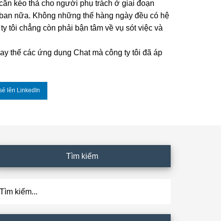
 cần kéo thả cho người phụ trách ở giai đoạn
g ban nữa. Không những thế hàng ngày đều có hệ
ty tôi chẳng còn phải bận tâm về vụ sót việc và
y thế các ứng dụng Chat mà công ty tôi đã áp
sẻ lên LinkedIn
Tìm kiếm
ìm
ếm...