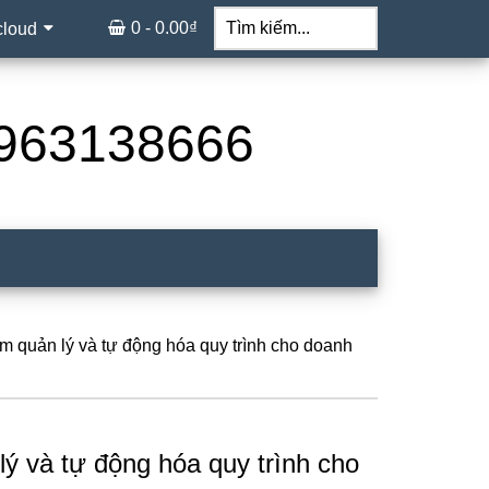
Tìm
kiếm...
0 -
0.00
₫
cloud
 0963138666
n lý và tự động hóa quy trình cho doanh
à tự động hóa quy trình cho