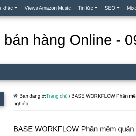
ụ khác
Views Amazon Music
Tin tức
SEO
Mix
ợ bán hàng Online -
Bạn đang ở:
Trang chủ
/
BASE WORKFLOW Phần mềm quả
nghiệp
BASE WORKFLOW Phần mềm quản lý v