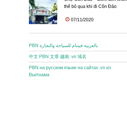
thể bỏ qua khi đi Côn Đảo
07/11/2020
PBN بالعربية فيتنام للسياحة والتجارة
中文 PBN 文章 越南 .vn 域名
PBN на русском языке на сайтах .vn из
Вьетнама