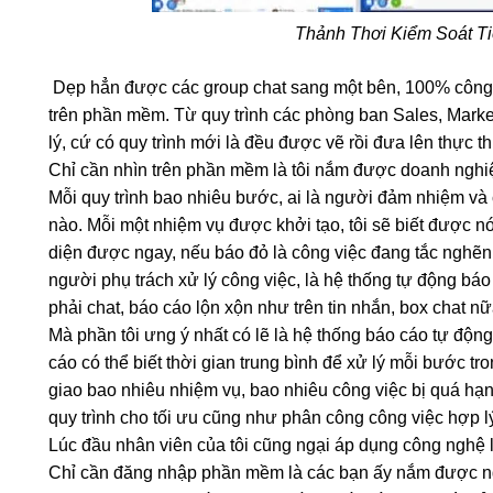
Thảnh Thơi Kiểm Soát T
Dẹp hẳn được các group chat sang một bên, 100% công vi
trên phần mềm. Từ quy trình các phòng ban Sales, Mark
lý, cứ có quy trình mới là đều được vẽ rồi đưa lên thực t
Chỉ cần nhìn trên phần mềm là tôi nắm được doanh nghiệp
Mỗi quy trình bao nhiêu bước, ai là người đảm nhiệm và
nào. Mỗi một nhiệm vụ được khởi tạo, tôi sẽ biết được nó
diện được ngay, nếu báo đỏ là công việc đang tắc nghẽn
người phụ trách xử lý công việc, là hệ thống tự động bá
phải chat, báo cáo lộn xộn như trên tin nhắn, box chat nữ
Mà phần tôi ưng ý nhất có lẽ là hệ thống báo cáo tự động
cáo có thể biết thời gian trung bình để xử lý mỗi bước tr
giao bao nhiêu nhiệm vụ, bao nhiêu công việc bị quá hạn,
quy trình cho tối ưu cũng như phân công công việc hợp l
Lúc đầu nhân viên của tôi cũng ngại áp dụng công nghệ l
Chỉ cần đăng nhập phần mềm là các bạn ấy nắm được ng