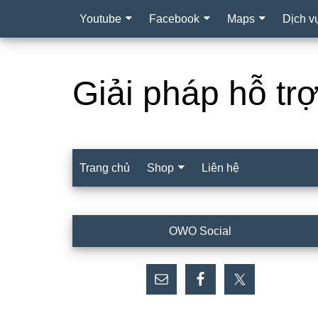
Youtube
Facebook
Maps
Dịch v
Giải pháp hỗ tr
Trang chủ
Shop
Liên hệ
Sidebar
OWO Social
chính