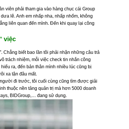
 nhân viên phải tham gia vào hàng chục cái Group
ôn dưa lê. Anh em nhấp nha, nhấp nhổm, không
chẳng liên quan đến mình. Đến khi quay lại công
” việc
. Chẳng biết bao lần tôi phải nhận những câu trả
 vô trách nhiệm, mỗi việc check tin nhắn công
iểu ra, đến bản thân mình nhiều lúc cũng bị
trôi xa tận đâu mất.
gười đi trước, tôi cuối cùng cũng tìm được giải
ình thuộc nền tảng quản trị mà hơn 5000 doanh
ways, BIDGroup,… đang sử dụng.