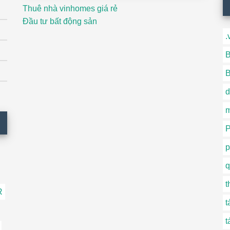
Thuê nhà vinhomes giá rẻ
Đầu tư bất động sản
.
B
B
d
P
p
q
t
R
t
t