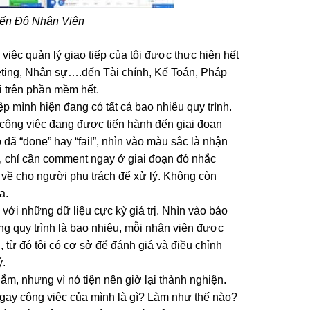
iến Độ Nhân Viên
ệc quản lý giao tiếp của tôi được thực hiện hết
eting, Nhân sự….đến Tài chính, Kế Toán, Pháp
hi trên phần mềm hết.
 mình hiện đang có tất cả bao nhiêu quy trình.
 công việc đang được tiến hành đến giai đoạn
 đã “done” hay “fail”, nhìn vào màu sắc là nhận
, chỉ cần comment ngay ở giai đoạn đó nhắc
o về cho người phụ trách để xử lý. Không còn
a.
 với những dữ liệu cực kỳ giá trị. Nhìn vào báo
ong quy trình là bao nhiêu, mỗi nhân viên được
 từ đó tôi có cơ sở để đánh giá và điều chỉnh
ý.
ắm, nhưng vì nó tiện nên giờ lại thành nghiện.
ay công việc của mình là gì? Làm như thế nào?