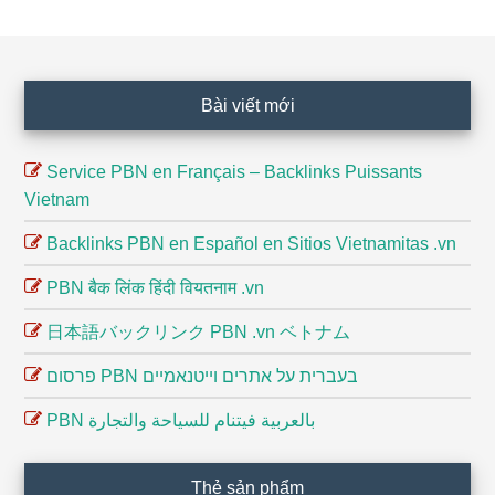
Footer
Bài viết mới
Service PBN en Français – Backlinks Puissants
Vietnam
Backlinks PBN en Español en Sitios Vietnamitas .vn
PBN बैक लिंक हिंदी वियतनाम .vn
日本語バックリンク PBN .vn ベトナム
פרסום PBN בעברית על אתרים וייטנאמיים
PBN بالعربية فيتنام للسياحة والتجارة
Thẻ sản phẩm