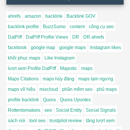
ahrefs
amazon
backlink
Backlink GOV
backlink profile
BuzzSumo
content
công cụ seo
DatPiff
DatPiff Profile Views
DR
DR ahrefs
facebook
google map
google maps
Instagram likes
khôi phục maps
Like Instagram
lượt xem Profile DatPiff
Majestic
maps
Maps Citations
maps hủy đăng
maps tạm ngưng
maps vô hiệu
mixcloud
phần mềm seo
phủ maps
profile backlink
Quora
Quora Upvotes
Rottentomatoes
seo
Social Entity
Social Signals
sách nói
tool seo
trustpilot review
tăng lượt xem