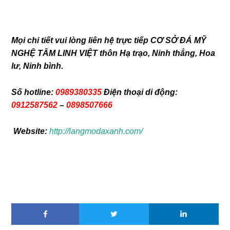
Mọi chi tiết vui lòng liên hệ trực tiếp CƠ SỞ ĐÁ MỸ
NGHỆ TÂM LINH VIỆT thôn Hạ trạo, Ninh thắng, Hoa
lư, Ninh bình.
Số hotline:
0989380335
Điện thoại di động:
0912587562
–
0898507666
Website:
http://langmodaxanh.com/
hết hạn 22-2-2021