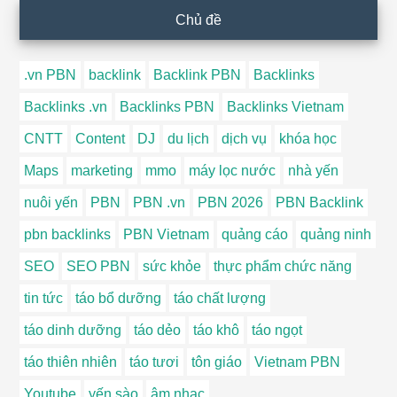
Chủ đề
.vn PBN
backlink
Backlink PBN
Backlinks
Backlinks .vn
Backlinks PBN
Backlinks Vietnam
CNTT
Content
DJ
du lịch
dịch vụ
khóa học
Maps
marketing
mmo
máy lọc nước
nhà yến
nuôi yến
PBN
PBN .vn
PBN 2026
PBN Backlink
pbn backlinks
PBN Vietnam
quảng cáo
quảng ninh
SEO
SEO PBN
sức khỏe
thực phẩm chức năng
tin tức
táo bổ dưỡng
táo chất lượng
táo dinh dưỡng
táo dẻo
táo khô
táo ngọt
táo thiên nhiên
táo tươi
tôn giáo
Vietnam PBN
Youtube
yến sào
âm nhạc