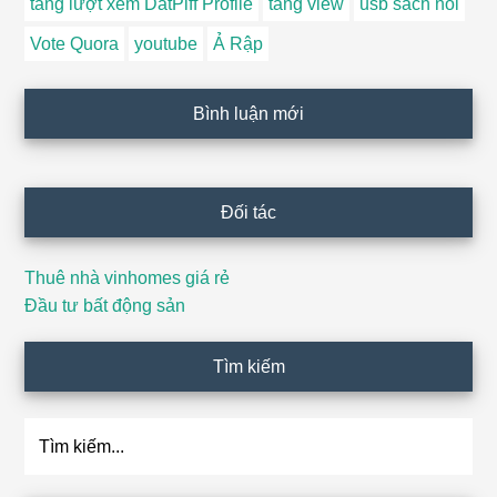
tăng lượt xem DatPiff Profile
tăng view
usb sách nói
Vote Quora
youtube
Ả Rập
Bình luận mới
Đối tác
Thuê nhà vinhomes giá rẻ
Đầu tư bất động sản
Tìm kiếm
Tìm
kiếm...