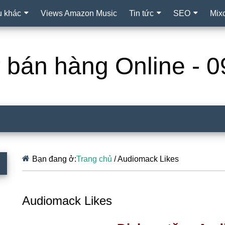
ụ khác
Views Amazon Music
Tin tức
SEO
Mix
ợ bán hàng Online -
Bạn đang ở:
Trang chủ
/
Audiomack Likes
Audiomack Likes