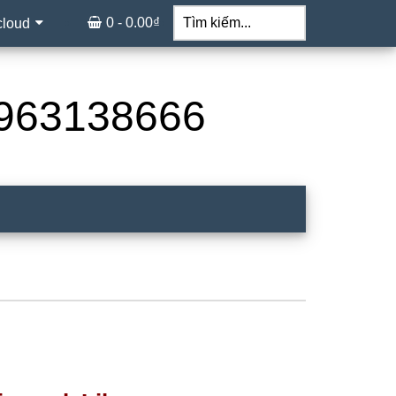
Tìm
kiếm...
0 -
0.00
₫
cloud
 0963138666