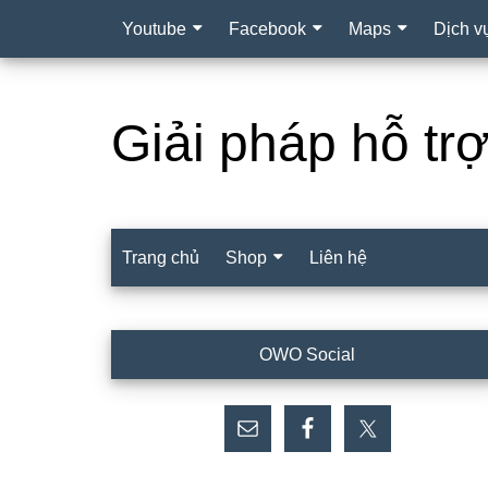
Youtube
Facebook
Maps
Dịch v
Giải pháp hỗ tr
Trang chủ
Shop
Liên hệ
Sidebar
OWO Social
chính