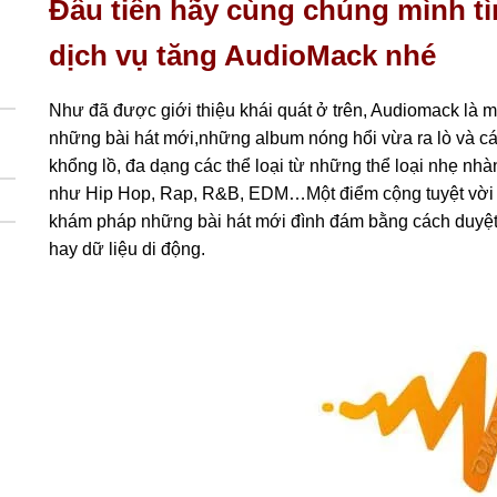
Đầu tiên hãy cùng chúng mình t
dịch vụ tăng AudioMack nhé
Như đã được giới thiệu khái quát ở trên, Audiomack là 
những bài hát mới,những album nóng hổi vừa ra lò và cá
khổng lồ, đa dạng các thể loại từ những thể loại nhẹ n
như Hip Hop, Rap, R&B, EDM…Một điểm cộng tuyệt vời 
khám pháp những bài hát mới đình đám bằng cách duyệt 
hay dữ liệu di động.