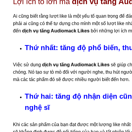
Lợi ích to lớn mà
dịch vụ tăng Au
Ai cũng biết rằng lượt like là một yếu tố quan trọng để
phải ai cũng có thể tự dựng cho mình một số lượt like nh
đến
dịch vụ tăng Audiomack Likes
bởi những lợi ích m
Thứ nhất: tăng độ phổ biến, th
Việc sử dụng
dịch vụ tăng Audiomack Likes
sẽ giúp ch
chóng. Nó tạo sự tò mò đối với người nghe, thu hút ngườ
mà các tác phẩm đó sẽ được nhiều người biết đến hơn.
Thứ hai: tăng độ nhận diện cũn
nghệ sĩ
Khi các sản phẩm của bạn đạt được một lượng like nhất đ
sẽ khẳng định được độ nổi tiếng của bạn và tất nhiên lố