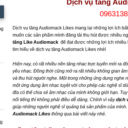
Dịch vụ tăng Aud
0963138
Dịch vụ tăng Audiomack Likes mang lại những lợi ích b
ng
muốn các sản phẩm mình đăng tải thu hút được nhiều n
tăng Like Audiomack
để đạt được những lợi ích nhiề
tìm hiểu về dịch vụ tăng Audiomack Likes nhé!
Hiện nay, có rất nhiều nền tảng nhạc trực tuyến mới ra
yêu nhạc. Đồng thời cũng mở ra rất nhiều không gian âm 
và thu hút người nghe. Một trong những ứng dụng nghe 
một ứng dụng âm nhạc tuyệt vời cho phép các nghệ sĩ d
đĩa có thể chia sẻ âm nhạc của mình không giới hạn. Tuy 
nổi tiếng thì không phải điều dễ dàng. Chính vì vậy
dịch 
giúp những người nghệ sĩ quảng bá sản phẩm của mình.
Audiomack Likes
thông qua bài viết này nhé
.
ng