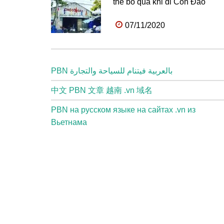
thể bỏ qua khi đi Côn Đảo
07/11/2020
PBN بالعربية فيتنام للسياحة والتجارة
中文 PBN 文章 越南 .vn 域名
PBN на русском языке на сайтах .vn из
Вьетнама